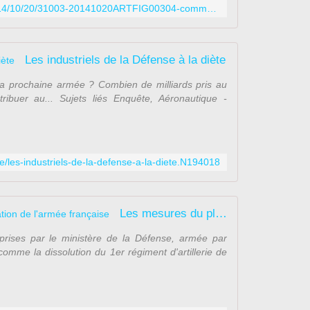
9
http://www.lefigaro.fr/vox/societe/2014/10/20/31003-20141020ARTFIG00304-comment-la-baisse-du-budget-de-la-defense-va-penaliser-notre-economie.php
p
o
r
Les industriels de la Défense à la diète
t
a
a prochaine armée ? Combien de milliards pris au
n
ibuer au... Sujets liés Enquête, Aéronautique -
t
o
r
g
a
le/les-industriels-de-la-defense-a-la-diete.N194018
n
i
s
a
Les mesures du plan de restructuration de l'armée française
t
prises par le ministère de la Défense, armée par
i
mme la dissolution du 1er régiment d'artillerie de
o
n
g
é
n