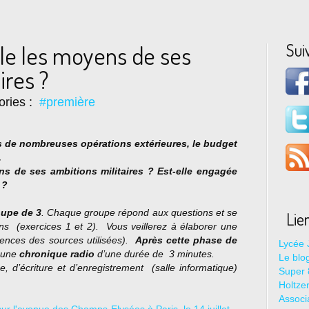
Sui
lle les moyens de ses
ires ?
ories :
#première
s de nombreuses opérations extérieures, le budget
.
ns de ses ambitions militaires ? Est-elle engagée
 ?
oupe de 3
. Chaque groupe répond aux questions et se
Lie
ons (exercices 1 et 2). Vous veillerez à élaborer une
rences des sources utilisées).
Après
cette phase de
Lycée 
z une
chronique radio
d’une durée de 3 minutes.
Le blo
, d’écriture et d’enregistrement (salle informatique)
Super 8
Holtze
Associ