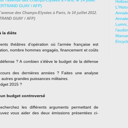
Holtze
L'Hist
Annale
 l'avenue des Champs-Elysées à Paris, le 14 juillet 2012.
Annale
TRAND GUAY / AFP)
Lumni,
l'audio
 la diète
Manuel
Encycl
ents théâtres d’opération où l’armée française est
ration, nombre hommes engagés, financement et coûts
 défense ? A combien s’élève le budget de la défense
ours des dernières années ? Faites une analyse
autres grandes puissances militaires.
udget 2015 ?
: un budget controversé
Recherchez les différents arguments permettant de
vez vous aider des deux émissions présentées ci-