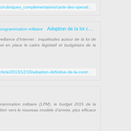
u
http://www.defense.gouv.fr/operations/rubriques_complementaires/carte-des-operations-exterieures
e
s
:
L
Adoption de la loi controversée de programmation militaire
e
r
eillance d'Internet : inquiétudes autour de la loi de
ô
et en place le cadre législatif et budgétaire de la
l
e
d
e
http://www.lemonde.fr/international/article/2013/12/10/adoption-definitive-de-la-controverse-loi-de-programmation-militaire_3528927_3210.html
l
a
d
é
f
e
rammation militaire (LPM), le budget 2015 de la
n
ition vers le nouveau modèle d'armée, plus efficace
s
e
n