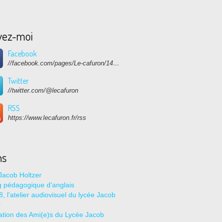
vez-moi
Facebook
//facebook.com/pages/Le-cafuron/1415682768741632
Twitter
//twitter.com/@lecafuron
RSS
https://www.lecafuron.fr/rss
ns
Jacob Holtzer
g pédagogique d'anglais
, l'atelier audiovisuel du lycée Jacob
r
ation des Ami(e)s du Lycée Jacob