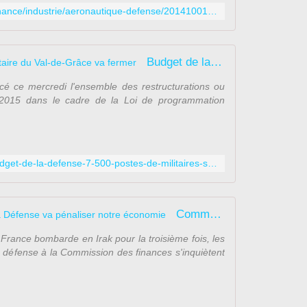
r
http://www.latribune.fr/entreprises-finance/industrie/aeronautique-defense/20141001tribadfa2933a/defense-la-france-en-guerre-reduit-encore-le-nombre-de-militaires.html
d
o
n
Budget de la Défense : l'hôpital militaire du Val-de-Grâce va fermer
n
a
é ce mercredi l'ensemble des restructurations ou
n
e 2015 dans le cadre de la Loi de programmation
c
e
d
u
7
http://www.leparisien.fr/economie/budget-de-la-defense-7-500-postes-de-militaires-supprimes-15-10-2014-4215369.php
j
a
n
Comment la baisse du budget de la Défense va pénaliser notre économie
v
i
ance bombarde en Irak pour la troisième fois, les
e
 défense à la Commission des finances s'inquiètent
r
1
9
5