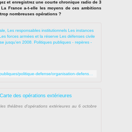
édigez et enregistrez une courte chronique radio de 3
 : La France a-t-elle les moyens de ces ambitions
e trop nombreuses opérations ?
L'organisation
P
o
l
i
t
i
http://www.vie-publique.fr/politiques-publiques/politique-defense/organisation-defense-nationale/
q
u
e
s
Carte des opérations extérieures
p
u
les théâtres d'opérations extérieures au 6 octobre
b
l
i
q