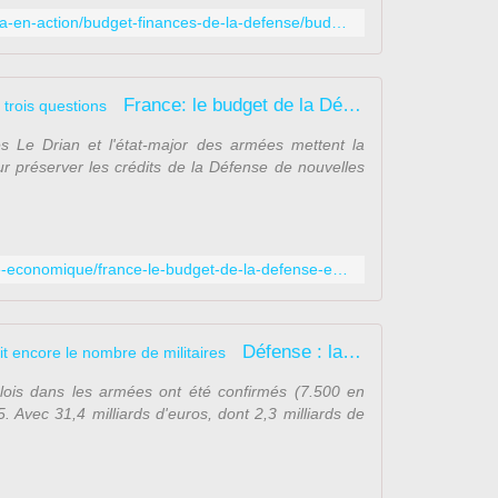
a
http://www.defense.gouv.fr/sga/le-sga-en-action/budget-finances-de-la-defense/budget/2015
t
i
o
n
France: le budget de la Défense en trois questions
a
l
s Le Drian et l'état-major des armées mettent la
e
ur préserver les crédits de la Défense de nouvelles
e
s
t
d
http://lexpansion.lexpress.fr/actualite-economique/france-le-budget-de-la-defense-en-trois-questions_1545964.html
é
f
i
n
Défense : la France en guerre réduit encore le nombre de militaires
i
p
lois dans les armées ont été confirmés (7.500 en
a
 Avec 31,4 milliards d'euros, dont 2,3 milliards de
r
l
'
o