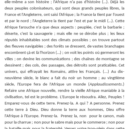
elle-même a son histoire ; l'Afrique n'a pas d'histoire (…). Déjà les
deux peuples colonisateurs, qui sont deux grands peuples libres, la
France et l'Angleterre, ont saisi l’Afrique ; la France la tient par l'ouest
et par le nord ; l'Angleterre la tient par l'est et par le midi (…). Cette
Afrique farouche n'a que deux aspects : peuplée, c'est la barbarie ;
déserte, c'est la sauvagerie ; mais elle ne se dérobe plus ; les lieux
réputés inhabitables sont des climats possibles ; on trouve partout
des fleuves navigables ; des forêts se dressent, de vastes branchages
encombrent çà et là l'horizon (…) ; on voit les points où germeront les
villes ; on devine les communications ; des chaînes de montagne se
dessinent ; des cols, des passages, des détroits sont praticables. Cet
univers, qui effrayait les Romains, attire les Français. (...) Au dix-
neuvième siècle, le blanc a fait du noir un homme ; au vingtième
siècle, l'Europe fera de l'Afrique un monde (
Applaudissements
.)
Refaire une Afrique nouvelle, rendre la vieille Afrique maniable à la
civilisation, tel est le problème. L'Europe le résoudra. Allez, Peuples !
Emparez-vous de cette terre. Prenez-la. A qui ? A personne. Prenez
cette terre à Dieu. Dieu donne la terre aux hommes, Dieu offre
l'Afrique à l'Europe. Prenez-la. Prenez la, non pour le canon, mais
pour la charrue ; non pour le sabre mais pour le commerce ; non pour
la bataille mais pour la fraternité. Versez votre trop-plein dans cette