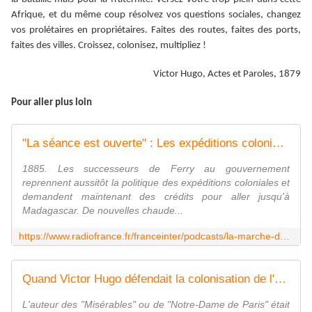
Afrique, et du même coup résolvez vos questions sociales, changez
vos prolétaires en propriétaires. Faites des routes, faites des ports,
faites des villes. Croissez, colonisez, multipliez !
Victor Hugo, Actes et Paroles, 1879
Pour aller plus loin
"La séance est ouverte" : Les expéditions coloniales : le débat Ferry-Clemenceau de 1885
1885. Les successeurs de Ferry au gouvernement
reprennent aussitôt la politique des expéditions coloniales et
demandent maintenant des crédits pour aller jusqu'à
Madagascar. De nouvelles chaude...
https://www.radiofrance.fr/franceinter/podcasts/la-marche-de-l-histoire/la-seance-est-ouverte-les-expeditions-coloniales-le-debat-ferry-clemenceau-de-1885-3817362
Quand Victor Hugo défendait la colonisation de l'Afrique
L'auteur des "Misérables" ou de "Notre-Dame de Paris" était