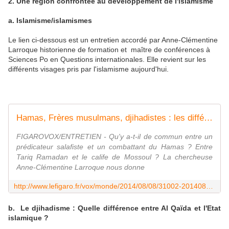
2. Une région confrontée au développement de l'islamisme
a. Islamisme/islamismes
Le lien ci-dessous est un entretien accordé par Anne-Clémentine
Larroque historienne de formation et maître de conférences à
Sciences Po en Questions internationales. Elle revient sur les
différents visages pris par l'islamisme aujourd'hui.
Hamas, Frères musulmans, djihadistes : les différents visages de l'islamisme
FIGAROVOX/ENTRETIEN - Qu'y a-t-il de commun entre un
prédicateur salafiste et un combattant du Hamas ? Entre
Tariq Ramadan et le calife de Mossoul ? La chercheuse
Anne-Clémentine Larroque nous donne
http://www.lefigaro.fr/vox/monde/2014/08/08/31002-20140808ARTFIG00116-hamas-freres-musulmans-djihadistes-les-differents-visages-de-l-islamisme.php
b. Le djihadisme : Quelle différence entre Al Qaïda et l'Etat
islamique ?