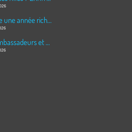
2026
Encore une année riche en cinéma pour Super 8 !
026
Les ambassadeurs et SUPER 8 - La solidarité en action
026