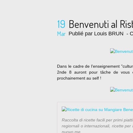
19
Benvenuti al Ris
Mar
Publié par Louis BRUN
- C
Dans le cadre de l'enseignement "culture
2nde 8 auront pour tâche de vous c
prochainement au self !
Raccolta di ricette facili per primi pia
regiornali o internazionali, ricette p
nuovo me...