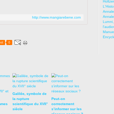
Holtze
L'Hist
Annale
Annale
http://www.mangiarebene.com
Lumni,
l'audio
Manuel
Encycl
st
0
Galilée, symbole de
la rupture
Peut-on
mmes
scientifique du XVII°
correctement
siècle
s’informer sur les