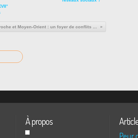
réseaux sociaux ?
VII°
s
Le Proche et Moyen-Orient : un foyer de conflits depuis la fin de la seconde guerre mondiale
À propos
Articl