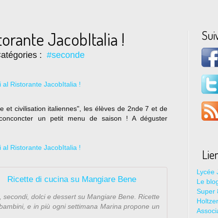
Sui
torante JacobItalia !
atégories :
#seconde
 et civilisation italiennes", les élèves de 2nde 7 et de
onconcter un petit menu de saison ! A déguster
Lie
Lycée 
Ricette di cucina su Mangiare Bene
Le blo
Super 8
tti, secondi, dolci e dessert su Mangiare Bene. Ricette
Holtze
er bambini, e in più ogni settimana Marina propone un
Associ