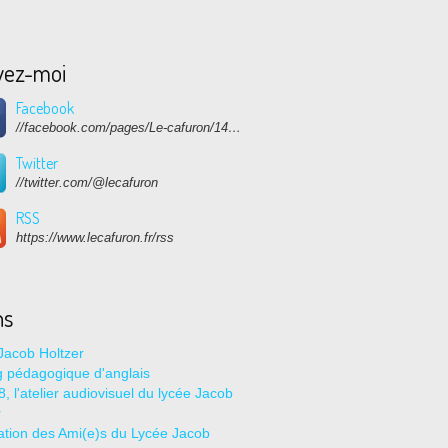
vez-moi
Facebook
//facebook.com/pages/Le-cafuron/1415682768741632
Twitter
//twitter.com/@lecafuron
RSS
https://www.lecafuron.fr/rss
ns
Jacob Holtzer
g pédagogique d'anglais
, l'atelier audiovisuel du lycée Jacob
r
ation des Ami(e)s du Lycée Jacob