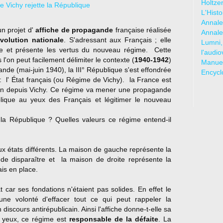
Holtze
L'Hist
Annale
n projet d'
affiche de propagande
française réalisée
Annale
volution nationale
. S'adressant aux Français ; elle
Lumni,
ue et présente les vertus du nouveau régime. Cette
l'audio
l'on peut facilement délimiter le contexte (
1940-1942
)
Manuel
ande (mai-juin 1940), la III° République s'est effondrée
Encycl
: l' État français (ou Régime de Vichy). la France est
ain depuis Vichy. Ce régime va mener une propagande
ublique au yeux des Français et légitimer le nouveau
 à la République ? Quelles valeurs ce régime entend-il
x états différents. La maison de gauche représente la
 de disparaître et la maison de droite représente la
ais en place.
car ses fondations n'étaient pas solides. En effet le
ne volonté d'effacer tout ce qui peut rappeler la
discours antirépublicain. Ainsi l'affiche donne-t-elle sa
s yeux, ce régime est
responsable de la défaite
. La