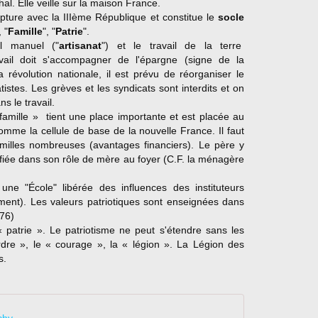
al. Elle veille sur la maison France.
ture avec la IIIème République et constitue le
socle
, "
Famille
", "
Patrie
".
l manuel ("
artisanat
") et le travail de la terre
ravail doit s'accompagner de l'épargne (signe de la
révolution nationale, il est prévu de réorganiser le
stes. Les grèves et les syndicats sont interdits et on
s le travail.
famille » tient une place importante et est placée au
omme la cellule de base de la nouvelle France. Il faut
amilles nombreuses (avantages financiers). Le père y
orifiée dans son rôle de mère au foyer (C.F. la ménagère
ne "École" libérée des influences des instituteurs
ement). Les valeurs patriotiques sont enseignées dans
276)
 patrie ». Le patriotisme ne peut s'étendre sans les
ordre », le « courage », la « légion ». La Légion des
s.