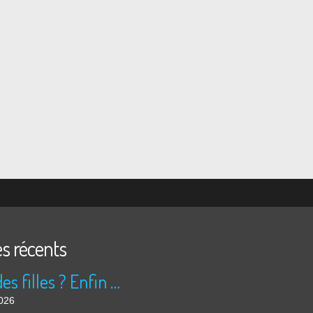
es récents
Peur des filles ? Enfin rassuré ?
2026