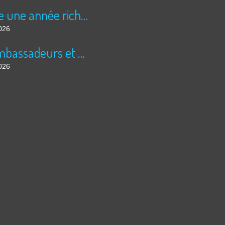
Encore une année riche en cinéma pour Super 8 !
026
Les ambassadeurs et SUPER 8 - La solidarité en action
026