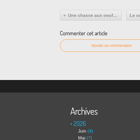
Une chasse aux oeufs pour une bonne action
Commenter cet article
Ajouter un commentaire
Archives
2026
Juin
(4)
Mai
(7)