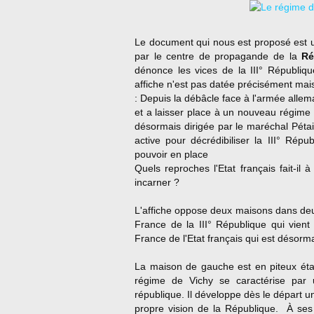
Le document qui nous est proposé est u
par le centre de propagande de la
Ré
dénonce les vices de la III° Républiq
affiche n'est pas datée précisément mais 
: Depuis la débâcle face à l'armée allem
et a laisser place à un nouveau régime 
désormais dirigée par le maréchal Pét
active pour décrédibiliser la III° Rép
pouvoir en place
Quels reproches l'Etat français fait-il
incarner ?
L'affiche oppose deux maisons dans deu
France de la III° République qui vient
France de l'Etat français qui est désorm
La maison de gauche est en piteux état 
régime de Vichy se caractérise par u
république. Il développe dès le départ un 
propre vision de la République. À se