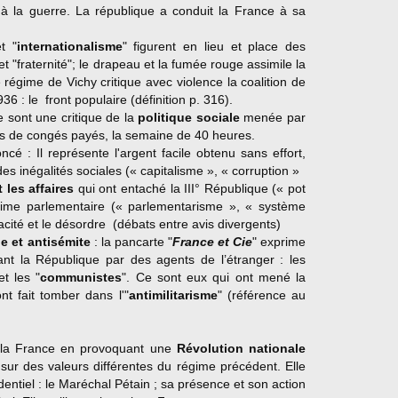
à la guerre. La république a conduit la France à sa
t "
internationalisme
" figurent en lieu et place des
 et "fraternité"; le drapeau et la fumée rouge assimile la
égime de Vichy critique avec violence la coalition de
 : le front populaire (définition p. 316).
 sont une critique de la
politique sociale
menée par
rs de congés payés, la semaine de 40 heures.
cé : Il représente l'argent facile obtenu sans effort,
 des inégalités sociales (« capitalisme », « corruption »
 les affaires
qui ont entaché la III° République (« pot
régime parlementaire (« parlementarisme », « système
cacité et le désordre (débats entre avis divergents)
 et antisémite
: la pancarte "
France et Cie
" exprime
ant la République par des agents de l’étranger : les
et les "
communistes
". Ce sont eux qui ont mené la
'ont fait tomber dans l'"
antimilitarisme
" (référence au
 la France en provoquant une
Révolution nationale
at sur des valeurs différentes du régime précédent. Elle
entiel : le Maréchal Pétain ; sa présence et son action