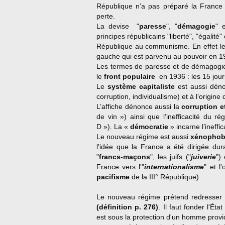
République n’a pas préparé la France 
perte.
La devise "
paresse
", "
démagogie
" e
principes républicains "liberté", "égalité"
République au communisme. En effet le r
gauche qui est parvenu au pouvoir en 1936
Les termes de paresse et de démagogie
le
front populaire
en 1936 : les 15 jou
Le
système capitaliste
est aussi dénon
corruption, individualisme) et à l’origine
L’affiche dénonce aussi la
corruption et
de vin ») ainsi que l’inefficacité du 
D »). La «
démocratie
» incarne l’ineffi
Le nouveau régime est aussi
xénophobe
l'idée que la France a été dirigée dur
"
francs-maçons
", les juifs ("
juiverie
") 
France vers l'"
internationalisme
" et l
pacifisme
de la III° République)
Le nouveau régime prétend redresser
(définition p. 276)
. Il faut fonder l'Ét
est sous la protection d'un homme provid