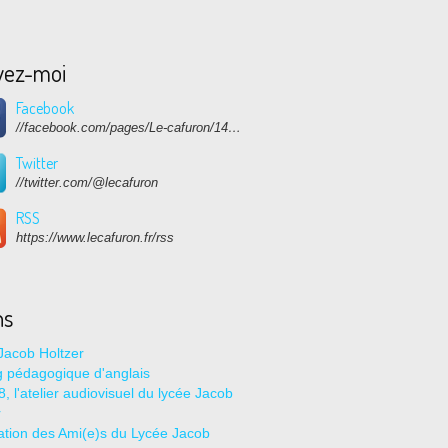
vez-moi
Facebook
//facebook.com/pages/Le-cafuron/1415682768741632
Twitter
//twitter.com/@lecafuron
RSS
https://www.lecafuron.fr/rss
ns
Jacob Holtzer
g pédagogique d'anglais
, l'atelier audiovisuel du lycée Jacob
r
ation des Ami(e)s du Lycée Jacob