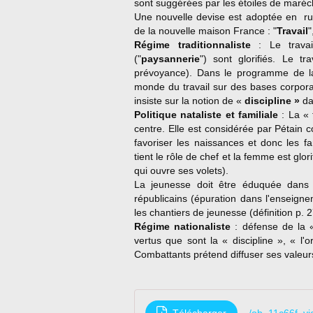
sont suggérées par les étoiles de maréch
Une nouvelle devise est adoptée en rup
de la nouvelle maison France : "
Travail
"
Régime traditionnaliste
: Le travai
("
paysannerie
") sont glorifiés. Le t
prévoyance). Dans le programme de la 
monde du travail sur des bases corporati
insiste sur la notion de «
discipline »
dan
Politique nataliste et familiale
: La « 
centre. Elle est considérée par Pétain c
favoriser les naissances et donc les f
tient le rôle de chef et la femme est gl
qui ouvre ses volets).
La jeunesse doit être éduquée dans u
républicains (épuration dans l'enseign
les chantiers de jeunesse (définition p. 
Régime nationaliste
: défense de la «
vertus que sont la « discipline », « l'
Combattants prétend diffuser ses valeur