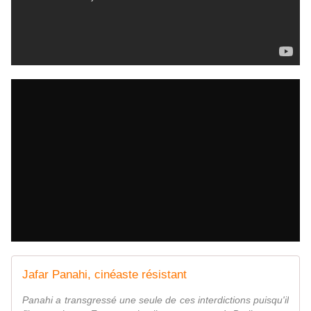
Jafar Panahi, cinéaste résistant
Panahi a transgressé une seule de ces interdictions puisqu'il