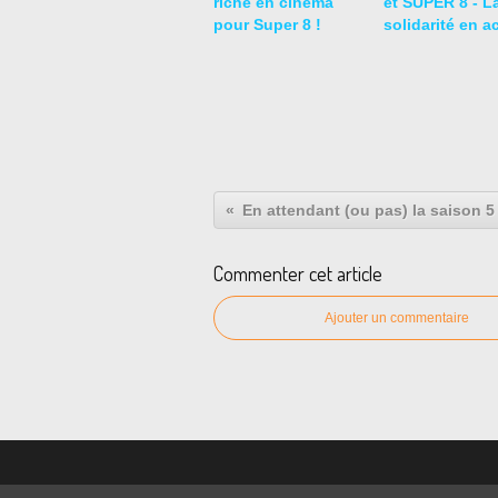
riche en cinéma
et SUPER 8 - L
pour Super 8 !
solidarité en a
Commenter cet article
Ajouter un commentaire