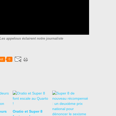
Les appelous éclairent notre journaliste
st
0
eurs
Oratio et Super 8