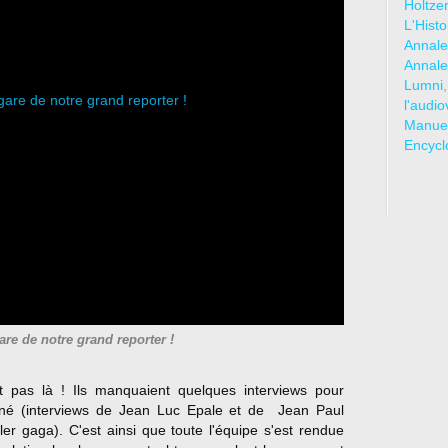
Holtze
L'Hist
Annale
Annale
Lumni,
l'audio
Manuel
Encycl
are de notre grand reporter !
t pas là ! Ils manquaient quelques interviews pour
mené (interviews de Jean Luc Epale et de Jean Paul
ler gaga). C'est ainsi que toute l'équipe s'est rendue