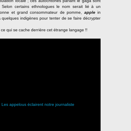
ulation locale ; ces autochtones parlant le gaga sont
Selon certains ethnologues le nom serait lié à un
-saxonne et grand consommateur de pomme,
apple
in
 à quelques indigènes pour tenter de se faire décrypter
 ce qui se cache derrière cet étrange langage !!