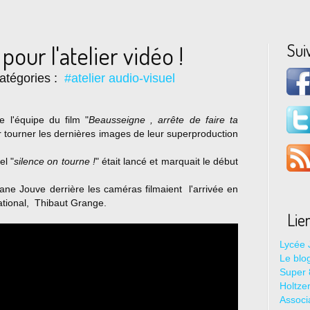
Sui
our l'atelier vidéo !
atégories :
#atelier audio-visuel
e l'équipe du film "
Beausseigne , arrête de faire ta
 tourner les dernières images de leur superproduction
el "
silence on tourne !
" était lancé et marquait le début
ane Jouve derrière les caméras filmaient l'arrivée en
national, Thibaut Grange.
Lie
Lycée 
Le blo
Super 8
Holtze
Associ