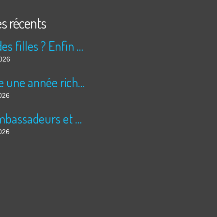
es récents
Peur des filles ? Enfin rassuré ?
2026
Encore une année riche en cinéma pour Super 8 !
026
Les ambassadeurs et SUPER 8 - La solidarité en action
026