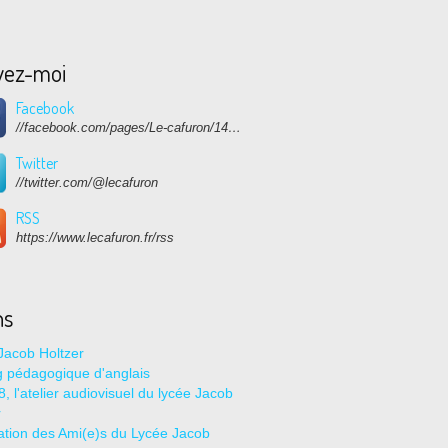
vez-moi
Facebook
//facebook.com/pages/Le-cafuron/1415682768741632
Twitter
//twitter.com/@lecafuron
RSS
https://www.lecafuron.fr/rss
ns
Jacob Holtzer
g pédagogique d'anglais
, l'atelier audiovisuel du lycée Jacob
r
ation des Ami(e)s du Lycée Jacob