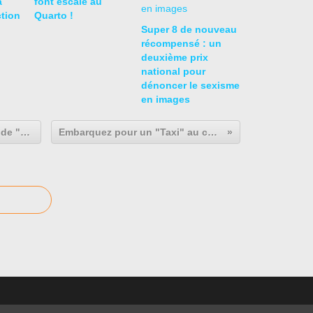
a
font escale au
ction
Quarto !
Super 8 de nouveau
récompensé : un
deuxième prix
national pour
dénoncer le sexisme
en images
En attendant (ou pas) la saison 5 de "Game of Thrones"
Embarquez pour un "Taxi" au coeur de Téhéran