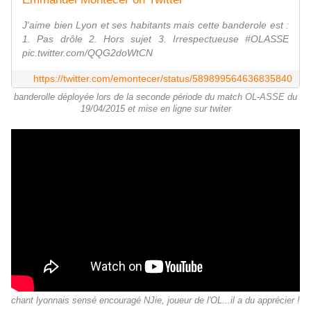
J'aime bien Lyon et ses habitants mais cette banderole est :
1. Pas drôle 2. Hors sujet 3. Irrespectueuse #OLASSE
pic.twitter.com/QQG2doWtCN
https://twitter.com/emontecer/status/589899564636835840
banderolle déployée lors de la seconde période du match OL-ASSE du
19/04/2015 et mise en ligne sur twiter
chant lyonnais sensé encouragé NJie, joueur de l'OL...il a du apprécier !