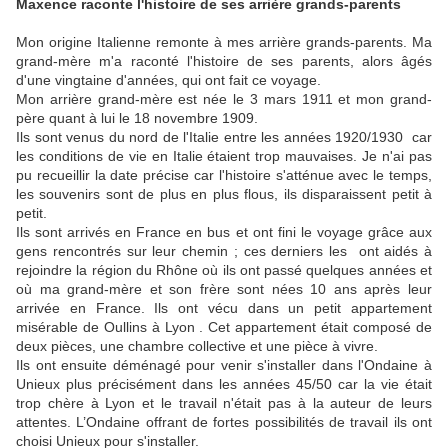
Maxence raconte l'histoire de ses arrière grands-parents
Mon origine Italienne remonte à mes arrière grands-parents. Ma
grand-mère m'a raconté l'histoire de ses parents, alors âgés
d'une vingtaine d'années, qui ont fait ce voyage.
Mon arrière grand-mère est née le 3 mars 1911 et mon grand-
père quant à lui le 18 novembre 1909.
Ils sont venus du nord de l'Italie entre les années 1920/1930 car
les conditions de vie en Italie étaient trop mauvaises. Je n'ai pas
pu recueillir la date précise car l'histoire s'atténue avec le temps,
les souvenirs sont de plus en plus flous, ils disparaissent petit à
petit.
Ils sont arrivés en France en bus et ont fini le voyage grâce aux
gens rencontrés sur leur chemin ; ces derniers les ont aidés à
rejoindre la région du Rhône où ils ont passé quelques années et
où ma grand-mère et son frère sont nées 10 ans après leur
arrivée en France. Ils ont vécu dans un petit appartement
misérable de Oullins à Lyon . Cet appartement était composé de
deux pièces, une chambre collective et une pièce à vivre.
Ils ont ensuite déménagé pour venir s'installer dans l'Ondaine à
Unieux plus précisément dans les années 45/50 car la vie était
trop chère à Lyon et le travail n'était pas à la auteur de leurs
attentes. L’Ondaine offrant de fortes possibilités de travail ils ont
choisi Unieux pour s'installer.