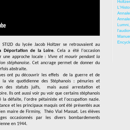
Holtze
L'Hist
Annale
Annale
Lumni,
l'audio
Manuel
Encycl
e STI2D du lycée Jacob Holtzer se retrouvaient au
a Déportation de la Loire
. Cela a été l'occasion
r une approche locale :
Vivre et mourir pendant la
ion stéphanoise
. Cet ancrage permet de donner du
rfois abstraite.
ves ont pu découvrir les effets de la guerre et de
r la vie quotidienne des Stéphanois : pénuries et
ion des statuts juifs, mais aussi arrestation et
ire. Ils ont aussi voir pu voir que certains stéphanois
 la défaite, l'ordre pétainiste et l'occupation nazie.
stance et les principaux maquis ont été présentés aux
ncien maire de Firminy, Théo Vial Massat. Les élèves
ages occasionnés par les divers bombardements
tienne en 1944.