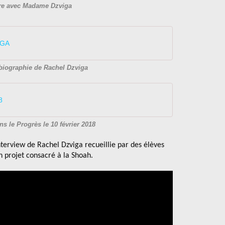
re avec Madame Dzviga
IGA
biographie de Rachel Dzviga
8
ns le Progrès le 10 février 2018
interview de Rachel Dzviga recueillie par des élèves
n projet consacré à la Shoah.