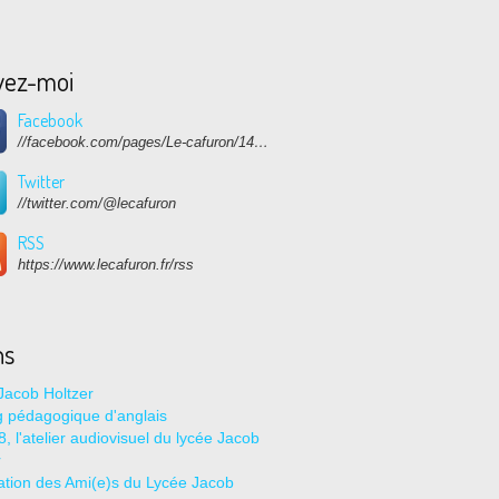
vez-moi
Facebook
//facebook.com/pages/Le-cafuron/1415682768741632
Twitter
//twitter.com/@lecafuron
RSS
https://www.lecafuron.fr/rss
ns
Jacob Holtzer
g pédagogique d'anglais
, l'atelier audiovisuel du lycée Jacob
r
ation des Ami(e)s du Lycée Jacob