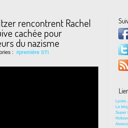
Sui
ltzer rencontrent Rachel
juive cachée pour
eurs du nazisme
ories :
#première STI
Lie
Lycée 
Le blo
Super 8
Holtze
Associ