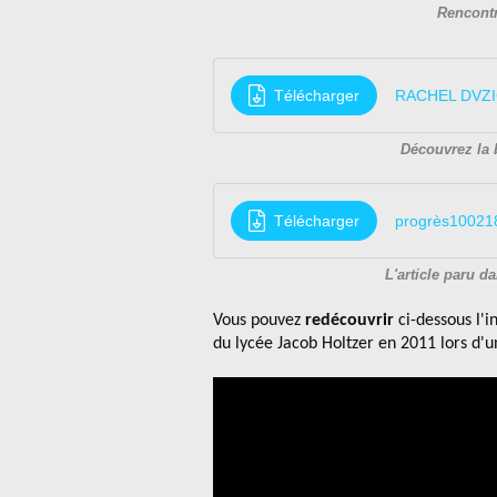
Rencont
Télécharger
RACHEL DVZ
Découvrez la 
Télécharger
progrès10021
L'article paru da
Vous pouvez
redécouvrir
ci-dessous l'
du lycée Jacob Holtzer en 2011 lors d'u