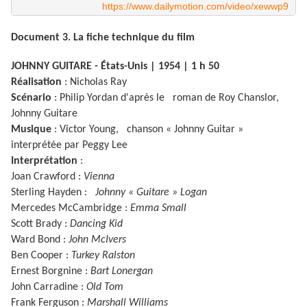
https://www.dailymotion.com/video/xewwp9
Document 3. La fiche technique du film
JOHNNY GUITARE - États-Unis | 1954 | 1 h 50
Réalisation
: Nicholas Ray
Scénario
: Philip Yordan d'après le roman de Roy Chanslor,
Johnny Guitare
Musique
: Victor Young, chanson « Johnny Guitar »
interprétée par Peggy Lee
Interprétation
:
Joan Crawford :
Vienna
Sterling Hayden :
Johnny « Guitare » Logan
Mercedes McCambridge :
Emma Small
Scott Brady :
Dancing Kid
Ward Bond :
John McIvers
Ben Cooper :
Turkey Ralston
Ernest Borgnine :
Bart Lonergan
John Carradine :
Old Tom
Frank Ferguson :
Marshall Williams