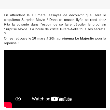
En attendant le 10 mars, essayez de découvrir quel sera le
cinquième Surprise Movie ! Dans ce teaser, Ilyès se rend chez
Rita la voyante dans l'espoir de se faire dévoiler le prochain
Surprise Movie...La boule de cristal livrera-t-elle tous ses secrets
?
On se retrouve le
10 mars à 20h au cinéma Le Majestic
pour la
réponse !