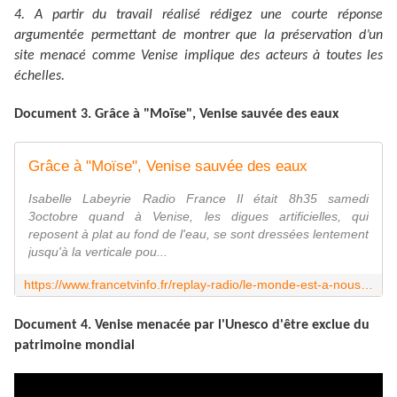
4. A partir du travail réalisé rédigez une courte réponse
argumentée permettant de montrer que la préservation d’un
site menacé comme Venise implique des acteurs à toutes les
échelles.
Document 3. Grâce à "Moïse", Venise sauvée des eaux
Grâce à "Moïse", Venise sauvée des eaux
Isabelle Labeyrie Radio France Il était 8h35 samedi
3octobre quand à Venise, les digues artificielles, qui
reposent à plat au fond de l'eau, se sont dressées lentement
jusqu'à la verticale pou...
https://www.francetvinfo.fr/replay-radio/le-monde-est-a-nous/grace-a-moise-venise-sauvee-des-eaux_4112715.html
Document 4. Venise menacée par l'Unesco d'être exclue du
patrimoine mondial