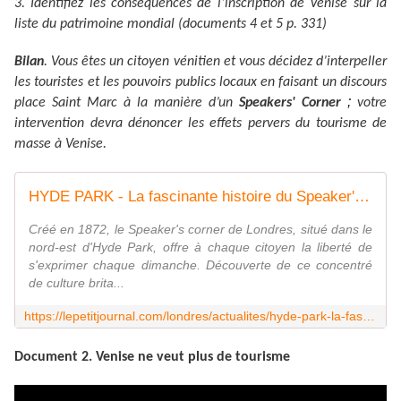
3. Identifiez les conséquences de l’inscription de Venise sur la
liste du patrimoine mondial (documents 4 et 5 p. 331)
Bilan
. Vous êtes un citoyen vénitien et vous décidez d’interpeller
les touristes et les pouvoirs publics locaux en faisant un discours
;
place Saint Marc à la manière d’un
Speakers' Corner
votre
intervention devra dénoncer les effets pervers du tourisme de
masse à Venise.
HYDE PARK - La fascinante histoire du Speaker's corner
Créé en 1872, le Speaker's corner de Londres, situé dans le
nord-est d'Hyde Park, offre à chaque citoyen la liberté de
s'exprimer chaque dimanche. Découverte de ce concentré
de culture brita...
https://lepetitjournal.com/londres/actualites/hyde-park-la-fascinante-histoire-du-speakers-corner-90181
Document 2. Venise ne veut plus de tourisme