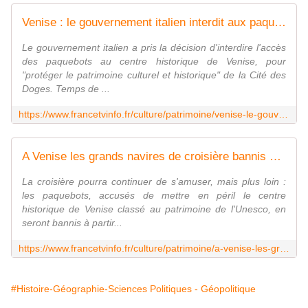
Venise : le gouvernement italien interdit aux paquebots l'accès au centre historique
Le gouvernement italien a pris la décision d'interdire l'accès
des paquebots au centre historique de Venise, pour
"protéger le patrimoine culturel et historique" de la Cité des
Doges. Temps de ...
https://www.francetvinfo.fr/culture/patrimoine/venise-le-gouvernement-italien-interdit-aux-paquebots-l-acces-au-centre-historique_4348165.html
A Venise les grands navires de croisière bannis du centre historique dès le mois d'août
La croisière pourra continuer de s'amuser, mais plus loin :
les paquebots, accusés de mettre en péril le centre
historique de Venise classé au patrimoine de l'Unesco, en
seront bannis à partir...
https://www.francetvinfo.fr/culture/patrimoine/a-venise-les-grands-navires-de-croisiere-bannis-du-centre-historique-des-le-mois-d-aout_4701625.html
#Histoire-Géographie-Sciences Politiques - Géopolitique