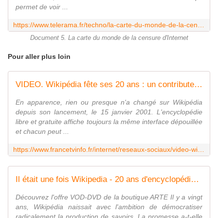
permet de voir ...
https://www.telerama.fr/techno/la-carte-du-monde-de-la-censure-d-internet,66333.php
Document 5. La carte du monde de la censure d'Internet
Pour aller plus loin
VIDEO. Wikipédia fête ses 20 ans : un contributeur français nous raconte les coulisses de l'encyclopédie en ligne
En apparence, rien ou presque n'a changé sur Wikipédia
depuis son lancement, le 15 janvier 2001. L'encyclopédie
libre et gratuite affiche toujours la même interface dépouillée
et chacun peut ...
https://www.francetvinfo.fr/internet/reseaux-sociaux/video-wikipedia-fete-ses-20-ans-un-contributeur-francais-nous-raconte-les-coulisses-de-l-encyclopedie-en-ligne_4259227.html
Il était une fois Wikipedia - 20 ans d'encyclopédie en ligne - Regarder le documentaire complet | ARTE
Découvrez l'offre VOD-DVD de la boutique ARTE Il y a vingt
ans, Wikipédia naissait avec l'ambition de démocratiser
radicalement la production de savoirs. La promesse a-t-elle