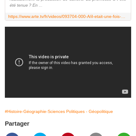
été tenue ? En ...
https://www.arte.tv/fr/videos/093704-000-A/il-etait-une-fois-wikipedia/
#Histoire-Géographie-Sciences Politiques - Géopolitique
Partager