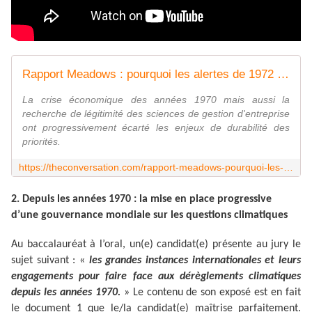
Rapport Meadows : pourquoi les alertes de 1972 ont été ignorées par les chercheurs en management ?
La crise économique des années 1970 mais aussi la
recherche de légitimité des sciences de gestion d'entreprise
ont progressivement écarté les enjeux de durabilité des
priorités.
https://theconversation.com/rapport-meadows-pourquoi-les-alertes-de-1972-ont-ete-ignorees-par-les-chercheurs-en-management-201644
2. Depuis les années 1970 : la mise en place progressive
d’une gouvernance mondiale sur les questions climatiques
Au baccalauréat à l’oral, un(e) candidat(e) présente au jury le
sujet suivant : «
les grandes instances internationales et leurs
engagements pour faire face aux dérèglements climatiques
depuis les années 1970.
» Le contenu de son exposé est en fait
le document 1 que le/la candidat(e) maîtrise parfaitement.