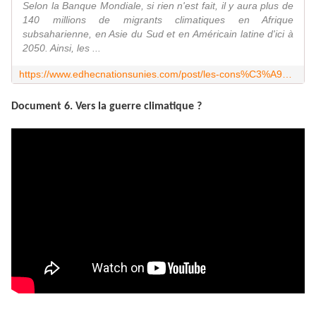
Selon la Banque Mondiale, si rien n'est fait, il y aura plus de
140 millions de migrants climatiques en Afrique
subsaharienne, en Asie du Sud et en Américain latine d'ici à
2050. Ainsi, les ...
https://www.edhecnationsunies.com/post/les-cons%C3%A9quences-g%C3%A9opolitiques-du-r%C3%A9chauffement-climatique
Document 6. Vers la guerre climatique ?