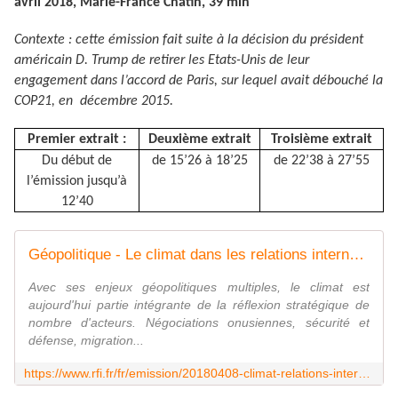
avril 2018, Marie-France Chatin, 39’min
Contexte : cette émission fait suite à la décision du président
américain D. Trump de retirer les Etats-Unis de leur
engagement dans l’accord de Paris, sur lequel avait débouché la
COP21, en décembre 2015.
Premier extrait :
Deuxième extrait
Troisième extrait
Du début de
de 15’26 à 18’25
de 22’38 à 27’55
l’émission jusqu’à
12’40
Géopolitique - Le climat dans les relations internationales
Avec ses enjeux géopolitiques multiples, le climat est
aujourd'hui partie intégrante de la réflexion stratégique de
nombre d'acteurs. Négociations onusiennes, sécurité et
défense, migration...
https://www.rfi.fr/fr/emission/20180408-climat-relations-internationales-enjeux-geopolitiques