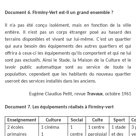
Document 6. Firminy-Vert est-il un grand ensemble ?
Il n’a pas été conçu isolément, mais en fonction de la ville
entière. Il n’est pas un corps étranger posé au hasard des
terrains disponibles et vivant sur lui-même. C’est un quartier
qui aura besoin des équipements des autres quartiers et qui
offrira à ceux-ci les équipements qu’ils comportent et qui ne lui
sont pas exclusifs. Ainsi le Stade, la Maison de la Culture et le
lavoir public automatique sont au service de toute la
population, cependant que les habitants du nouveau quartier
useront des services installés dans les anciens.
Eugène Claudius Petit, revue
Travaux
, octobre 1961
Document 7. Les équipements réalisés à Firminy-vert
Enseignement
Culture
Social
Culte
Sport
C
2 écoles
1 cinéma
1
1 centre
1 stade
3 
primaires
1
centre
paroissial
et des
ve