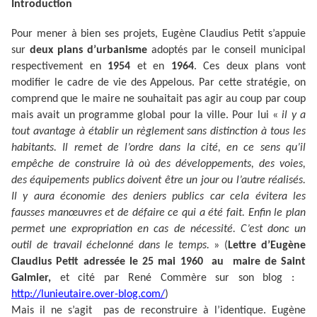
Introduction
Pour mener à bien ses projets, Eugène Claudius Petit s’appuie
sur
deux plans d’urbanisme
adoptés par le conseil municipal
respectivement en
1954
et en
1964
. Ces deux plans vont
modifier le cadre de vie des Appelous. Par cette stratégie, on
comprend que le maire ne souhaitait pas agir au coup par coup
mais avait un programme global pour la ville. Pour lui «
il y a
tout avantage à établir un règlement sans distinction à tous les
habitants. Il remet de l’ordre dans la cité, en ce sens qu’il
empêche de construire là où des développements, des voies,
des équipements publics doivent être un jour ou l’autre réalisés.
Il y aura économie des deniers publics car cela évitera les
fausses manœuvres et de défaire ce qui a été fait. Enfin le plan
permet une expropriation en cas de nécessité. C’est donc un
outil de travail échelonné dans le temps.
» (
Lettre d’Eugène
Claudius Petit adressée le 25 mai 1960 au maire de Saint
Galmier,
et cité par René Commère sur son blog :
http://lunieutaire.over-blog.com/
)
Mais il ne s’agit pas de reconstruire à l’identique. Eugène