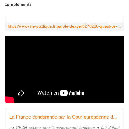
Compléments
https://www.vie-publique.fr/parole-dexpert/270286-quest-ce-que-letat-de-droit
La France condamnée par la Cour européenne des droits de l'homme pour l'encerclement abusif de manifestants à Lyon
La CEDH estime que l'encadrement juridique a fait défaut