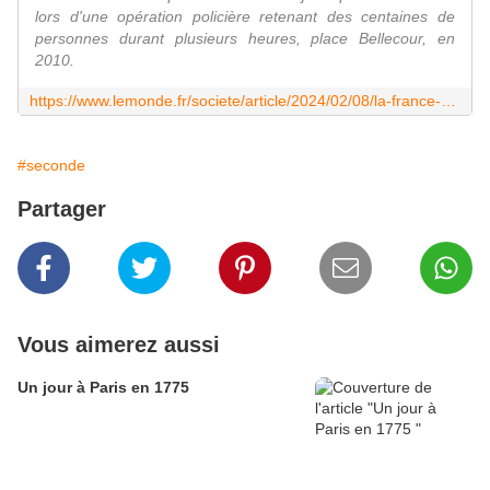
lors d'une opération policière retenant des centaines de
personnes durant plusieurs heures, place Bellecour, en
2010.
https://www.lemonde.fr/societe/article/2024/02/08/la-france-condamnee-par-la-cour-europeenne-des-droits-de-l-homme-pour-l-encerclement-abusif-de-manifestants-a-lyon_6215512_3224.html
#seconde
Partager
Vous aimerez aussi
Un jour à Paris en 1775