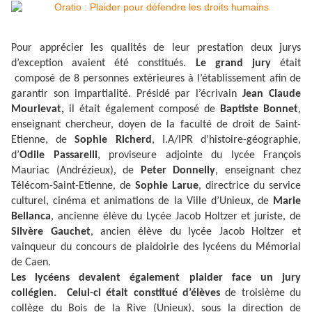
Pour apprécier les qualités de leur prestation deux jurys
d’exception avaient été constitués.
Le grand jury
était
composé de 8 personnes extérieures à l’établissement afin de
garantir son impartialité. Présidé par l’écrivain
Jean Claude
Mourlevat,
il était également composé de
Baptiste Bonnet
,
enseignant chercheur, doyen de la faculté de droit de Saint-
Etienne, de
Sophie Richerd
, I.A/IPR d’histoire-géographie,
d’
Odile Passarelli
, proviseure adjointe du lycée François
Mauriac (Andrézieux), de
Peter Donnelly
, enseignant chez
Télécom-Saint-Etienne, de
Sophie Larue
, directrice du service
culturel, cinéma et animations de la Ville d’Unieux, de
Marie
Bellanca
, ancienne élève du Lycée Jacob Holtzer et juriste, de
Silvère Gauchet
, ancien élève du lycée Jacob Holtzer et
vainqueur du concours de plaidoirie des lycéens du Mémorial
de Caen.
Les lycéens devaient également plaider face un jury
collégien. Celui-ci était constitué d’élèves
de troisième du
collège du Bois de la Rive (Unieux), sous la direction de