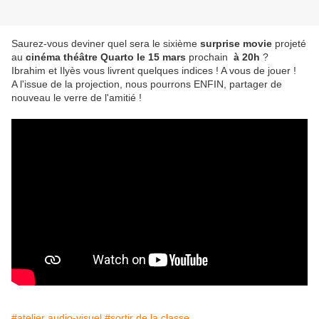
Saurez-vous deviner quel sera le sixième
surprise movie
projeté
au
cinéma théâtre Quarto le 15 mars
prochain
à 20h
?
Ibrahim et Ilyès vous livrent quelques indices ! A vous de jouer !
A l'issue de la projection, nous pourrons ENFIN, partager de
nouveau le verre de l'amitié !
#atelier audio-visuel
#sortir de la classe