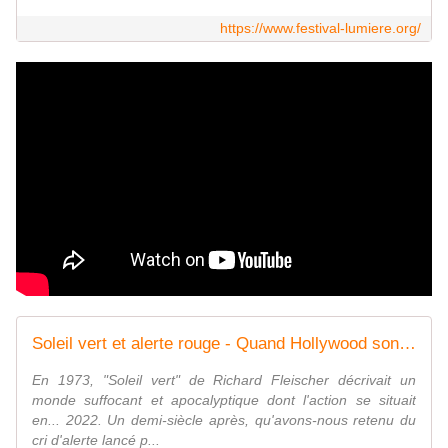
https://www.festival-lumiere.org/
Soleil vert et alerte rouge - Quand Hollywood sonnait l'alarme - Regarder le documentaire complet | ARTE
En 1973, "Soleil vert" de Richard Fleischer décrivait un
monde suffocant et apocalyptique dont l'action se situait
en... 2022. Un demi-siècle après, qu'avons-nous retenu du
cri d'alerte lancé p...