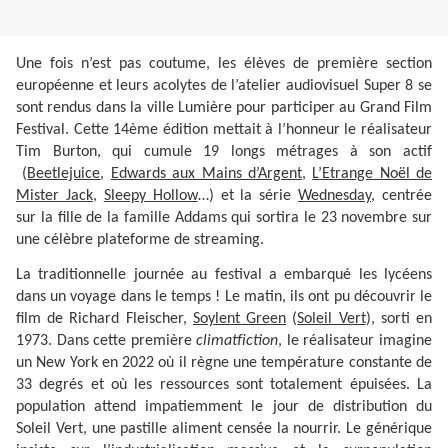
Une fois n’est pas coutume, les élèves de première section
européenne et leurs acolytes de l’atelier audiovisuel Super 8 se
sont rendus dans la ville Lumière pour participer au Grand Film
Festival. Cette 14ème édition mettait à l’honneur le réalisateur
Tim Burton, qui cumule 19 longs métrages à son actif
(
Beetlejuice
,
Edwards aux Mains d’Argent
,
L’Etrange Noël de
Mister Jack
,
Sleepy Hollow
…) et la série
Wednesday
, centrée
sur la fille de la famille Addams qui sortira le 23 novembre sur
une célèbre plateforme de streaming.
La traditionnelle journée au festival a embarqué les lycéens
dans un voyage dans le temps ! Le matin, ils ont pu découvrir le
film de Richard Fleischer,
Soylent Green
(
Soleil Vert
), sorti en
1973. Dans cette première
climatfiction
, le réalisateur imagine
un New York en 2022 où il règne une température constante de
33 degrés et où les ressources sont totalement épuisées. La
population attend impatiemment le jour de distribution du
Soleil Vert, une pastille aliment censée la nourrir. Le générique