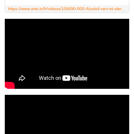
https://www.arte.tv/fr/videos/106690-000-A/soleil-vert-et-alerte-rouge-quand-hollywood-sonnait-l-alarme/