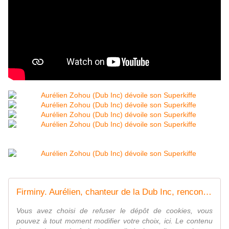
Firminy. Aurélien, chanteur de la Dub Inc, rencontre les élèves de Jacob-Holtzer
Vous avez choisi de refuser le dépôt de cookies, vous
pouvez à tout moment modifier votre choix, ici. Le contenu