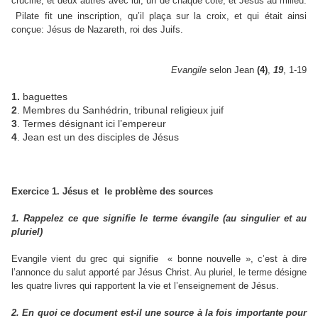
crucifié, et deux autres avec lui, un de chaque côté, et Jésus au milieu.
Pilate fit une inscription, qu’il plaça sur la croix, et qui était ainsi
conçue: Jésus de Nazareth, roi des Juifs.
Evangile
selon Jean
(4)
,
19
, 1-19
1.
baguettes
2
. Membres du Sanhédrin, tribunal religieux juif
3
. Termes désignant ici l’empereur
4
. Jean est un des disciples de Jésus
Exercice 1. Jésus et le problème des sources
1. Rappelez ce que signifie le terme évangile (au singulier et au
pluriel)
Evangile vient du grec qui signifie « bonne nouvelle », c’est à dire
l’annonce du salut apporté par Jésus Christ. Au pluriel, le terme désigne
les quatre livres qui rapportent la vie et l’enseignement de Jésus.
2. En quoi ce document est-il une source à la fois importante pour