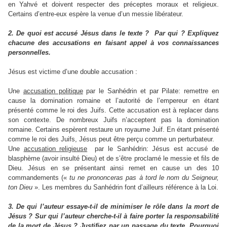
en Yahvé et doivent respecter des préceptes moraux et religieux.
Certains d’entre-eux espère la venue d’un messie libérateur.
2. De quoi est accusé Jésus dans le texte ? Par qui ? Expliquez
chacune des accusations en faisant appel à vos connaissances
personnelles.
Jésus est victime d’une double accusation :
Une
accusation politique
par le Sanhédrin et par Pilate: remettre en
cause la domination romaine et l’autorité de l’empereur en étant
présenté comme le roi des Juifs. Cette accusation est à replacer dans
son contexte. De nombreux Juifs n’acceptent pas la domination
romaine. Certains espèrent restaure un royaume Juif. En étant présenté
comme le roi des Juifs, Jésus peut être perçu comme un perturbateur.
Une
accusation religieuse
par le Sanhédrin: Jésus est accusé de
blasphème (avoir insulté Dieu) et de s’être proclamé le messie et fils de
Dieu. Jésus en se présentant ainsi remet en cause un des 10
commandements («
tu ne prononceras pas à tord le nom du Seigneur,
ton Dieu
». Les membres du Sanhédrin font d’ailleurs référence à la Loi.
3. De qui l’auteur essaye-t-il de minimiser le rôle dans la mort de
Jésus ? Sur qui l’auteur cherche-t-il à faire porter la responsabilité
de la mort de Jésus ? Justifiez par un passage du texte. Pourquoi