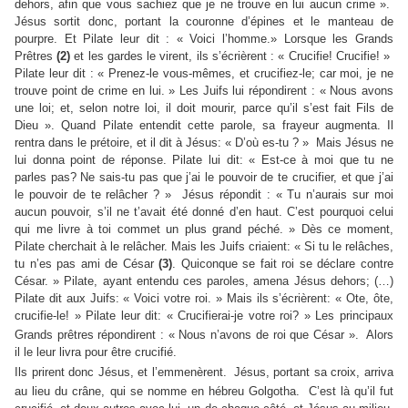
dehors, afin que vous sachiez que je ne trouve en lui aucun crime ».
Jésus sortit donc, portant la couronne d’épines et le manteau de
pourpre. Et Pilate leur dit : « Voici l’homme.» Lorsque les Grands
Prêtres
(2)
et les gardes le virent, ils s’écrièrent : « Crucifie! Crucifie! »
Pilate leur dit : « Prenez-le vous-mêmes, et crucifiez-le; car moi, je ne
trouve point de crime en lui. » Les Juifs lui répondirent : « Nous avons
une loi; et, selon notre loi, il doit mourir, parce qu’il s’est fait Fils de
Dieu ». Quand Pilate entendit cette parole, sa frayeur augmenta. Il
rentra dans le prétoire, et il dit à Jésus: « D’où es-tu ? » Mais Jésus ne
lui donna point de réponse. Pilate lui dit: « Est-ce à moi que tu ne
parles pas? Ne sais-tu pas que j’ai le pouvoir de te crucifier, et que j’ai
le pouvoir de te relâcher ? » Jésus répondit : « Tu n’aurais sur moi
aucun pouvoir, s’il ne t’avait été donné d’en haut. C’est pourquoi celui
qui me livre à toi commet un plus grand péché. » Dès ce moment,
Pilate cherchait à le relâcher. Mais les Juifs criaient: « Si tu le relâches,
tu n’es pas ami de César
(3)
. Quiconque se fait roi se déclare contre
César. » Pilate, ayant entendu ces paroles, amena Jésus dehors; (…)
Pilate dit aux Juifs: « Voici votre roi. » Mais ils s’écrièrent: « Ote, ôte,
crucifie-le! » Pilate leur dit: « Crucifierai-je votre roi? » Les principaux
Grands prêtres répondirent : « Nous n’avons de roi que César ».
Alors
il le leur livra pour être crucifié.
Ils prirent donc Jésus, et l’emmenèrent.
Jésus, portant sa croix, arriva
au lieu du crâne, qui se nomme en hébreu Golgotha.
C’est là qu’il fut