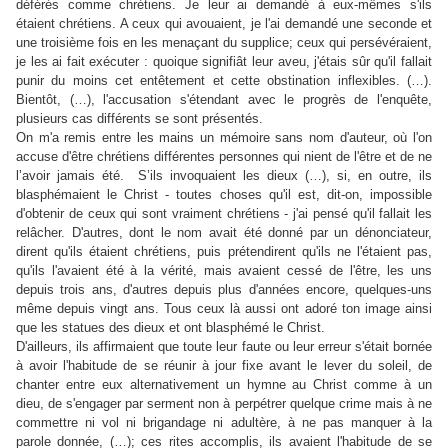
déférés comme chrétiens. Je leur ai demandé à eux-mêmes s'ils
étaient chrétiens. A ceux qui avouaient, je l'ai demandé une seconde et
une troisième fois en les menaçant du supplice; ceux qui persévéraient,
je les ai fait exécuter : quoique signifiât leur aveu, j'étais sûr qu'il fallait
punir du moins cet entêtement et cette obstination inflexibles. (…).
Bientôt, (…), l'accusation s'étendant avec le progrès de l'enquête,
plusieurs cas différents se sont présentés.
On m'a remis entre les mains un mémoire sans nom d'auteur, où l'on
accuse d'être chrétiens différentes personnes qui nient de l'être et de ne
l’avoir jamais été. S’ils invoquaient les dieux (…), si, en outre, ils
blasphémaient le Christ - toutes choses qu'il est, dit-on, impossible
d'obtenir de ceux qui sont vraiment chrétiens - j'ai pensé qu'il fallait les
relâcher. D'autres, dont le nom avait été donné par un dénonciateur,
dirent qu'ils étaient chrétiens, puis prétendirent qu'ils ne l'étaient pas,
qu'ils l'avaient été à la vérité, mais avaient cessé de l'être, les uns
depuis trois ans, d'autres depuis plus d'années encore, quelques-uns
même depuis vingt ans. Tous ceux là aussi ont adoré ton image ainsi
que les statues des dieux et ont blasphémé le Christ.
D'ailleurs, ils affirmaient que toute leur faute ou leur erreur s'était bornée
à avoir l'habitude de se réunir à jour fixe avant le lever du soleil, de
chanter entre eux alternativement un hymne au Christ comme à un
dieu, de s'engager par serment non à perpétrer quelque crime mais à ne
commettre ni vol ni brigandage ni adultère, à ne pas manquer à la
parole donnée, (…); ces rites accomplis, ils avaient l'habitude de se