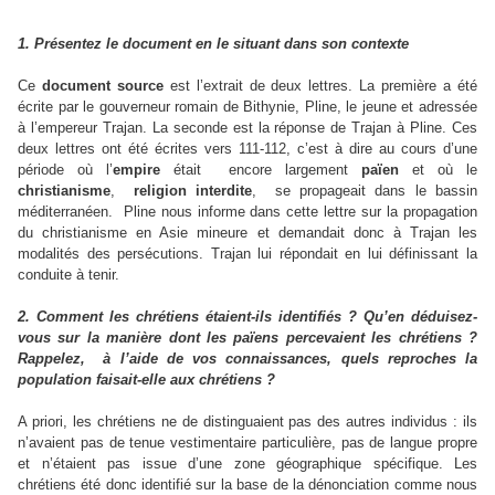
1. Présentez le document en le situant dans son contexte
Ce
document source
est l’extrait de deux lettres. La première a été
écrite par le gouverneur romain de Bithynie, Pline, le jeune et adressée
à l’empereur Trajan. La seconde est la réponse de Trajan à Pline. Ces
deux lettres ont été écrites vers 111-112, c’est à dire au cours d’une
période où l’
empire
était encore largement
païen
et où le
christianisme
,
religion interdite
, se propageait dans le bassin
méditerranéen. Pline nous informe dans cette lettre sur la propagation
du christianisme en Asie mineure et demandait donc à Trajan les
modalités des persécutions. Trajan lui répondait en lui définissant la
conduite à tenir.
2. Comment les chrétiens étaient-ils identifiés ? Qu’en déduisez-
vous sur la manière dont les païens percevaient les chrétiens ?
Rappelez, à l’aide de vos connaissances, quels reproches la
population faisait-elle aux chrétiens ?
A priori, les chrétiens ne de distinguaient pas des autres individus : ils
n’avaient pas de tenue vestimentaire particulière, pas de langue propre
et n’étaient pas issue d’une zone géographique spécifique. Les
chrétiens été donc identifié sur la base de la dénonciation comme nous