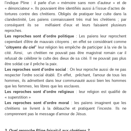
l’indique Pline : il parle d’un « mémoire sans nom d’auteur » et de
« dénonciateur ». Ils pouvaient être identifiés aussi à l’issue d’actes de
tortures contre des chrétiens. Obligés de pratiquer leur culte dans la
clandestinité, Les païens connaissaient très mal les chrétiens ; par
conséquent ils se méfiaient d’eux et leurs faisaient plusieurs
reproches.
Les reproches sont d’ordre politique
: Les païens leur reprochent
cependant d'être de mauvais citoyens ; en effet se considérant comme
"
citoyens du ciel
" leur religion les empêche de participer à la vie de la
cité. Ainsi, un chrétien ne pouvait pas être magistrat romain car il
refusait de célébrer le culte des dieux de sa cité. Il ne pouvait pas plus
être soldat car il prêche la paix.
Les reproches sont d’ordre social
: On leur reproche aussi de ne pas
respecter l'ordre social établi. En effet, prêchant, l'amour de tous les
hommes, ils admettent dans leur communauté aussi bien les hommes
que les femmes, les libres que les esclaves.
Les reproches sont d’ordre religieux
: leur religion est qualifié de
« superstition »
Les reproches sont d’ordre moral
: les païens imaginent que les
chrétiens se livrent à la débauche et pratiquent l’inceste. Ils ne
comprennent pas le message d’amour de Jésus.
3. Quel reproche Pline faisait-il aux chrétiens ?