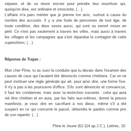
séparer, et de se réunir encore pour prendre leur nourriture qui,
quoiqu'on dise, est ordinaire et innocente; (…).
L'affaire m'a paru mériter que je prenne ton avis, surtout à cause du
nombre des accusés. Il y a une foule de personnes de tout âge, de
toute condition, des deux sexes aussi, qui sont ou seront mises en
péril. Ce n'est pas seulement à travers les villes, mais aussi à travers
les villages et les campagnes que s'est répandue la contagion de cette
superstition; (…).
Réponse de Trajan :
Mon cher Pline, tu as suivi la conduite que tu devais dans l'examen des
causes de ceux qui t'avaient été dénoncés comme chrétiens. Car on ne
peut instituer une règle générale qui ait, pour ainsi dire, une forme fixe.
Il n'y a pas à les poursuivre d'office. S'ils sont dénoncés et convaincus,
il faut les condamner, mais avec la restriction suivante : celui qui aura
nié être chrétien et en aura, par les faits eux-mêmes, donné la preuve
manifeste, je veux dire en sacrifiant à nos dieux, même s'il a été
suspect en ce qui concerne le passé, obtiendra le pardon comme prix
de son repentir. (…)
Pline le Jeune (61-114 ap.J.C.), Lettres, 10.