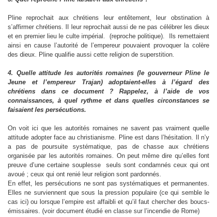
Pline reprochait aux chrétiens leur entêtement, leur obstination à
s’affirmer chrétiens. Il leur reprochait aussi de ne pas célébrer les dieux
et en premier lieu le culte impérial. (reproche politique). Ils remettaient
ainsi en cause l’autorité de l’empereur pouvaient provoquer la colère
des dieux. Pline qualifie aussi cette religion de superstition.
4. Quelle attitude les autorités romaines (le gouverneur Pline le
Jeune et l’empereur Trajan) adoptaient-elles à l’égard des
chrétiens dans ce document ? Rappelez, à l’aide de vos
connaissances, à quel rythme et dans quelles circonstances se
faisaient les persécutions.
On voit ici que les autorités romaines ne savent pas vraiment quelle
attitude adopter face au christianisme. Pline est dans l’hésitation. Il n’y
a pas de poursuite systématique, pas de chasse aux chrétiens
organisée par les autorités romaines. On peut même dire qu’elles font
preuve d’une certaine souplesse seuls sont condamnés ceux qui ont
avoué ; ceux qui ont renié leur religion sont pardonnés.
En effet, les persécutions ne sont pas systématiques et permanentes.
Elles ne surviennent que sous la pression populaire (ce qui semble le
cas ici) ou lorsque l’empire est affaibli et qu’il faut chercher des boucs-
émissaires. (voir document étudié en classe sur l’incendie de Rome)