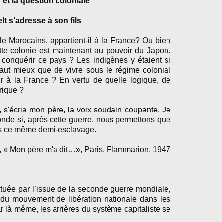
et la question coloniale
lt s’adresse à son fils
de Marocains, appartient-il à la France? Ou bien
tte colonie est maintenant au pouvoir du Japon.
e conquérir ce pays ? Les indigènes y étaient si
 vaut mieux que de vivre sous le régime colonial
nir à la France ? En vertu de quelle logique, de
rique ?
tt, s'écria mon père, la voix soudain coupante. Je
monde si, après cette guerre, nous permettons que
ns ce même demi-esclavage.
t, « Mon père m'a dit…», Paris, Flammarion, 1947
ntuée par l’issue de la seconde guerre mondiale,
 du mouvement de libération nationale dans les
r là même, les arrières du système capitaliste se