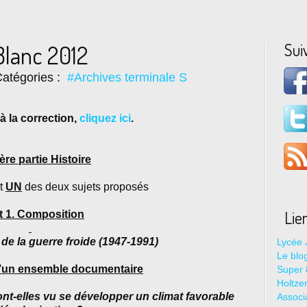
Sui
Blanc 2012
atégories :
#Archives terminale S
à la correction,
cliquez ici
.
re partie Histoire
it
UN
des deux sujets proposés
Lie
t 1. Composition
de la guerre froide (1947-1991)
Lycée 
Le blo
d’un ensemble documentaire
Super 8
Holtze
nt-elles vu se développer un climat favorable
Associ