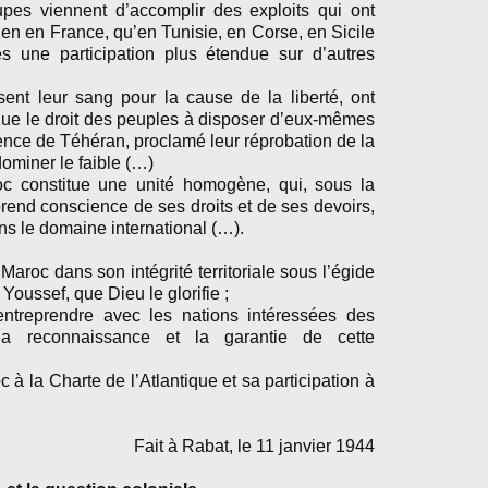
upes viennent d’accomplir des exploits qui ont
bien en France, qu’en Tunisie, en Corse, en Sicile
les une participation plus étendue sur d’autres
sent leur sang pour la cause de la liberté, ont
ique le droit des peuples à disposer d’eux-mêmes
rence de Téhéran, proclamé leur réprobation de la
dominer le faible (…)
oc constitue une unité homogène, qui, sous la
rend conscience de ses droits et de ses devoirs,
ns le domaine international (…).
roc dans son intégrité territoriale sous l’égide
ussef, que Dieu le glorifie ;
entreprendre avec les nations intéressées des
la reconnaissance et la garantie de cette
à la Charte de l’Atlantique et sa participation à
Fait à Rabat, le 11 janvier 1944