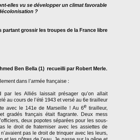
nt-elles vu se développer un climat favorable
 décolonisation ?
 partant grossir les troupes de la France libre
ed Ben Bella (1) recueilli par Robert Merle.
ement dans l’armée française :
 par les Alliés laissait présager qu’on allait
elé au cours de l’été 1943 et versé au 6e tirailleur
e
te avec le 141e de Marseille ! Au 6
tirailleur,
 et gradés français était flagrante. Deux mess
d’officiers, deux popotes séparées pour les sous-
pas le droit de fraterniser avec les assiettes de
’avaient pas le droit de trinquer avec les leurs,
n et les nôtres de l’eau. Je passe sur la gêne et