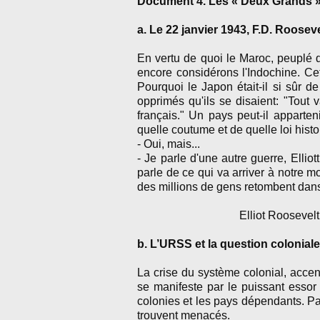
Document 4. Les « Deux Grands » 
a. Le 22 janvier 1943, F.D. Rooseve
En vertu de quoi le Maroc, peuplé 
encore considérons l'Indochine. Ce
Pourquoi le Japon était-il si sûr d
opprimés qu'ils se disaient: "Tout
français." Un pays peut-il apparte
quelle coutume et de quelle loi histo
- Oui, mais...
- Je parle d'une autre guerre, Ellio
parle de ce qui va arriver à notre 
des millions de gens retombent da
Elliot Roosevel
b. L’URSS et la question coloniale
La crise du système colonial, acce
se manifeste par le puissant essor
colonies et les pays dépendants. Pa
trouvent menacés.