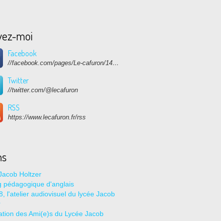
vez-moi
Facebook
//facebook.com/pages/Le-cafuron/1415682768741632
Twitter
//twitter.com/@lecafuron
RSS
https://www.lecafuron.fr/rss
ns
Jacob Holtzer
g pédagogique d'anglais
, l'atelier audiovisuel du lycée Jacob
r
ation des Ami(e)s du Lycée Jacob