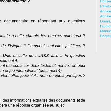
 décolonisation ?
Holtze
L'Hist
Annale
Annale
le documentaire en répondant aux questions
Lumni,
l'audio
Manuel
iale a-t-elle ébranlé les empires coloniaux ?
Encycl
 de l’Istiqlal ? Comment sont-elles justifiées ?
ts-Unis et celle de l’URSS face à la question
ocument 4)
ont été écrits ces deux textes et montrez en quoi
 un enjeu international (document 4)
aitent-elles jouer ? Au nom de quels principes ?
, des informations extraites des documents et de
gera une réponse organisée au sujet :