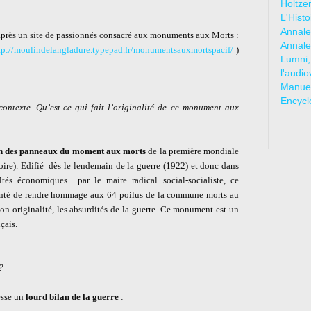
Holtze
L'Hist
Annale
après un site de passionnés consacré aux monuments aux Morts :
Annale
tp://moulindelangladure.typepad.fr/monumentsauxmortspacif/
)
Lumni,
l'audio
Manuel
Encycl
contexte. Qu’est-ce qui fait l’originalité de ce monument aux
n des panneaux du moment aux morts
de la première mondiale
ire). Edifié
dès le lendemain de la guerre (1922) et donc dans
ultés économiques
par le maire radical social-socialiste, ce
nté de rendre hommage aux 64 poilus de la commune morts au
on originalité, les absurdités de la guerre. Ce monument est un
çais.
?
esse un
lourd bilan de la guerre
: