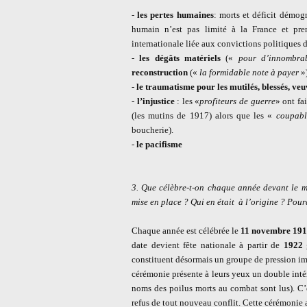
-
les pertes humaines
: morts et déficit démog
humain n’est pas limité à la France et pre
internationale liée aux convictions politiques
-
les dégâts matériels
(«
pour d’innombrab
reconstruction
(«
la formidable note à payer
»)
-
le traumatisme pour les mutilés, blessés, veu
-
l’injustice
: les «
profiteurs de guerre
» ont fa
(les mutins de 1917) alors que les «
coupabl
boucherie).
-
le pacifisme
3. Que célèbre-t-on chaque année devant le 
mise en place ? Qui en était
à l’origine ? Pour
Chaque année est célébrée le
11 novembre 19
date devient fête nationale à partir de
1922
g
constituent désormais un groupe de pression imp
cérémonie présente à leurs yeux un double inté
noms des poilus morts au combat sont lus). C’es
refus de tout nouveau conflit. Cette cérémonie 