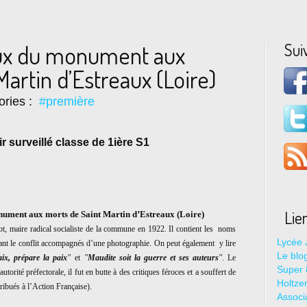
Sui
ux du monument aux
artin d’Estreaux (Loire)
ories :
#première
r surveillé classe de 1ière
S1
Lie
ument aux morts de Saint Martin d’Estreaux (Loire)
t, maire radical socialiste de la commune en 1922. Il contient les
noms
Lycée 
ant le conflit accompagnés d’une photographie. On peut également
y lire
Le blo
aix, prépare la paix
"
et
"
Maudite soit la guerre et ses auteurs
"
. Le
Super 8
torité préfectorale, il fut en butte à des critiques féroces et a souffert de
Holtze
ibués à l’Action Française).
Associ