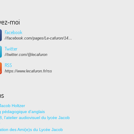
vez-moi
Facebook
//facebook.com/pages/Le-cafuron/1415682768741632
Twitter
//twitter.com/@lecafuron
RSS
https://www.lecafuron.fr/rss
ns
Jacob Holtzer
g pédagogique d'anglais
, l'atelier audiovisuel du lycée Jacob
r
ation des Ami(e)s du Lycée Jacob