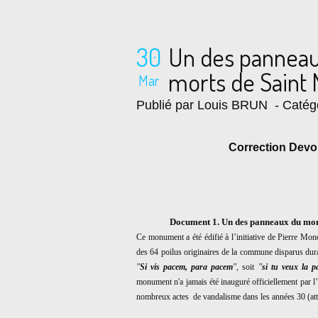
30
Un des pannea
morts de Saint M
Mar
Publié par Louis BRUN
- Catég
Correction Devoi
Document 1. Un des panneaux du mon
Ce monument a été édifié à l’initiative de Pierre Mono
des 64 poilus originaires de la commune disparus dur
"
Si vis pacem, para pacem
"
, soit
"
si tu veux la p
monument n'a jamais été inauguré officiellement par l’au
nombreux actes de vandalisme dans les années 30 (attr