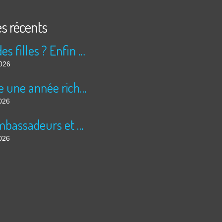
es récents
Peur des filles ? Enfin rassuré ?
2026
Encore une année riche en cinéma pour Super 8 !
026
Les ambassadeurs et SUPER 8 - La solidarité en action
026