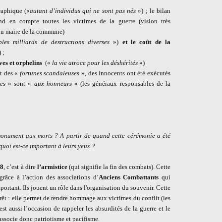
raphique («
autant d’individus qui ne sont pas nés
») ; le bilan
nd en compte toutes les victimes de la guerre (vision très
 du maire de la commune)
les milliards de destructions diverses
»)
et le coût de la
 ;
ves et orphelins
(«
la vie atroce pour les déshérités
»)
it des «
fortunes scandaleuses
», des innocents ont été exécutés
es
» sont «
aux honneurs
» (les généraux responsables de la
monument aux morts ? A partir de quand cette cérémonie a été
quoi est-ce important à leurs yeux ?
18
, c’est à dire
l’armistice
(qui signifie la fin des combats). Cette
râce à l’action des associations d’
Anciens Combattants
qui
ortant. Ils jouent un rôle dans l'organisation du souvenir. Cette
rêt : elle permet de rendre hommage aux victimes du conflit (les
t aussi l’occasion de rappeler les absurdités de la guerre et le
associe donc patriotisme et pacifisme.