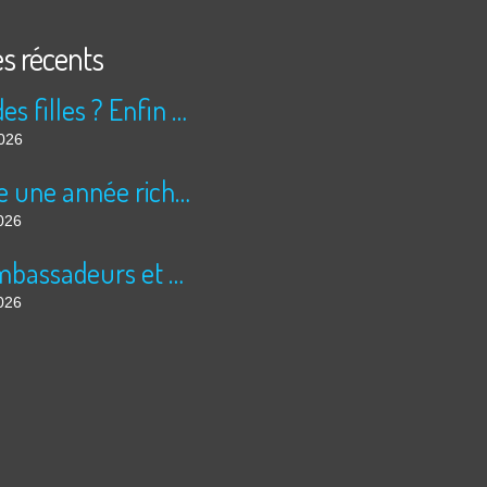
es récents
Peur des filles ? Enfin rassuré ?
2026
Encore une année riche en cinéma pour Super 8 !
026
Les ambassadeurs et SUPER 8 - La solidarité en action
026