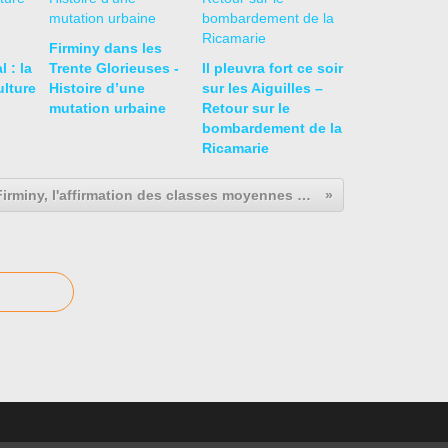
Firminy dans les
 : la
Trente Glorieuses -
Il pleuvra fort ce soir
ulture
Histoire d’une
sur les Aiguilles –
mutation urbaine
Retour sur le
bombardement de la
Ricamarie
Firminy, l'affirmation des classes moyennes et de la haute bourgeoisie