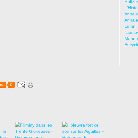
Holtze
L'Hist
Annale
Annale
Lumni,
l'audio
Manuel
Encycl
st
0