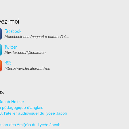
vez-moi
Facebook
//facebook.com/pages/Le-cafuron/1415682768741632
Twitter
//twitter.com/@lecafuron
RSS
https://www.lecafuron.fr/rss
ns
Jacob Holtzer
g pédagogique d'anglais
, l'atelier audiovisuel du lycée Jacob
r
ation des Ami(e)s du Lycée Jacob