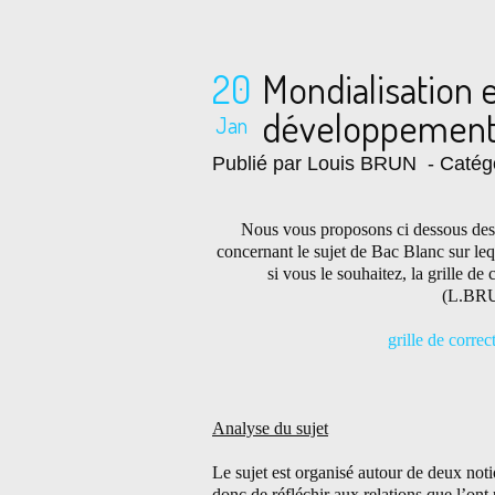
20
Mondialisation e
développement 
Jan
Publié par Louis BRUN
- Catég
Nous vous proposons ci dessous des p
concernant le sujet de Bac Blanc sur leq
si vous le souhaitez, la grille de
(L.BR
grille de correc
Analyse du sujet
Le sujet est organisé autour de deux noti
donc de réfléchir aux relations que l’ont 