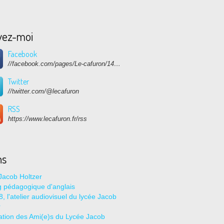
vez-moi
Facebook
//facebook.com/pages/Le-cafuron/1415682768741632
Twitter
//twitter.com/@lecafuron
RSS
https://www.lecafuron.fr/rss
ns
Jacob Holtzer
g pédagogique d'anglais
, l'atelier audiovisuel du lycée Jacob
r
ation des Ami(e)s du Lycée Jacob