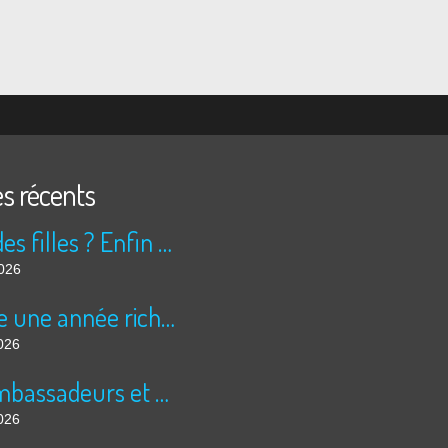
es récents
Peur des filles ? Enfin rassuré ?
2026
Encore une année riche en cinéma pour Super 8 !
026
Les ambassadeurs et SUPER 8 - La solidarité en action
026