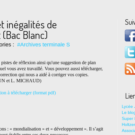
Sui
t inégalités de
(Bac Blanc)
ories :
#Archives terminale S
istes de réflexion ainsi qu'une suggestion de plan
uel vous avez travaillé. Vous pouvez aussi télécharger,
 correction qui nous a aidé à corriger vos copies.
UN et L. MICHAUD)
tion à télécharger (format pdf)
Lie
Lycée 
Le blo
Super 8
Holtze
ons : « mondialisation » et « développement ». Il s’agit
Associ
peut établir entre ces deux processus.