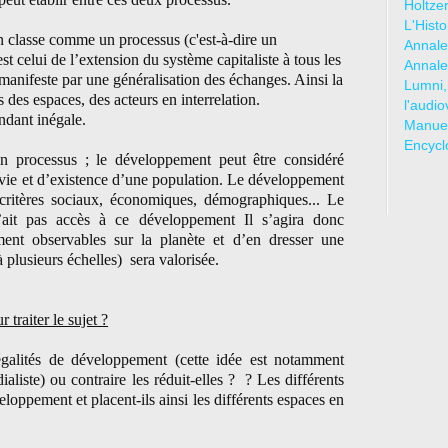
Holtze
L'Hist
en classe comme un processus (c'est-à-dire un
Annale
 celui de l’extension du système capitaliste à tous les
Annale
anifeste par une généralisation des échanges. Ainsi la
Lumni,
s des espaces, des acteurs en interrelation.
l'audio
ndant inégale.
Manuel
Encycl
un processus ; le développement peut être considéré
vie et d’existence d’une population. Le développement
 critères sociaux, économiques, démographiques... Le
’ait pas accès à ce développement Il s’agira donc
ment observables sur la planète et d’en dresser une
 plusieurs échelles)
sera valorisée.
traiter le sujet ?
négalités de développement (cette idée est notamment
iste) ou contraire les réduit-elles ? ? Les différents
veloppement et placent-ils ainsi les différents espaces en