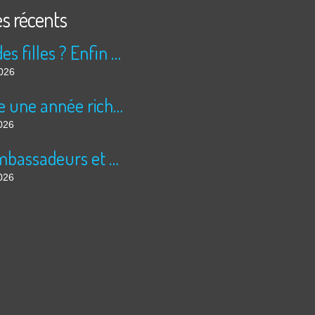
es récents
Peur des filles ? Enfin rassuré ?
2026
Encore une année riche en cinéma pour Super 8 !
026
Les ambassadeurs et SUPER 8 - La solidarité en action
026