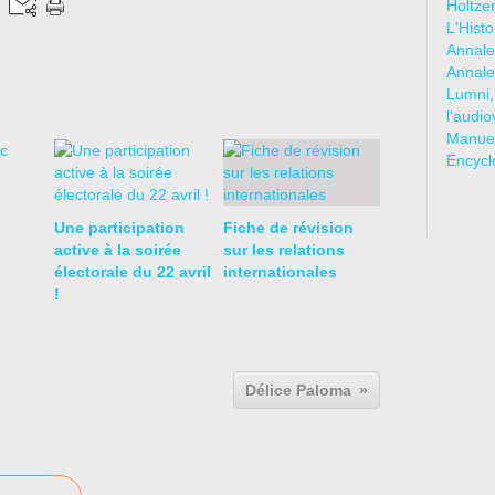
Holtze
L'Hist
Annale
Annale
Lumni,
l'audio
Manuel
Encycl
Une participation
Fiche de révision
active à la soirée
sur les relations
électorale du 22 avril
internationales
!
Délice Paloma