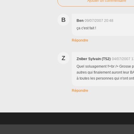
Ajouter un commentaire
B
Ben
09/07/2007 20:48
ça c'est fait !
Répondre
Z
Zniber Sylvain (TS2)
04/07/2007 1
Quel soluagement !!<br /> Grosse pe
autres qui finalement auront leur B
à toutes les personnes qui n'ont on
Répondre