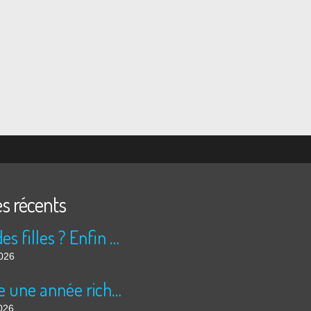
es récents
Peur des filles ? Enfin rassuré ?
2026
Encore une année riche en cinéma pour Super 8 !
026