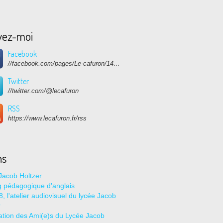
vez-moi
Facebook
//facebook.com/pages/Le-cafuron/1415682768741632
Twitter
//twitter.com/@lecafuron
RSS
https://www.lecafuron.fr/rss
ns
Jacob Holtzer
g pédagogique d'anglais
, l'atelier audiovisuel du lycée Jacob
r
ation des Ami(e)s du Lycée Jacob