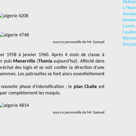
Holtze
L'Hist
Annale
Annale
Lumni,
l'audio
Manuel
source personelle de Mr Samuel
Encycl
ier 1958 à janvier 1960. Après 4 mois de classe à
er puis
Menerville
(
Thenia
aujourd’hui). Affecté dans
réchal des logis et se voit confier la direction d’une
ommes. Les patrouilles se font alors essentiellement
 nouvelle phase d’intensification ; le
plan Challe
est
diquer complètement les maquis.
source personelle de Mr Samuel