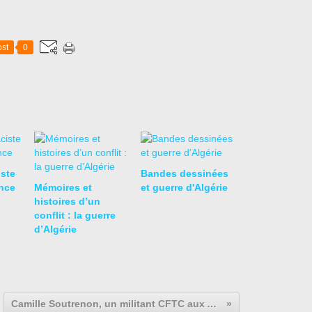
st
0
iste
Bandes dessinées
nce
Mémoires et
et guerre d'Algérie
histoires d’un
conflit : la guerre
d’Algérie
Camille Soutrenon, un militant CFTC aux Aciéries et Forges de Firminy