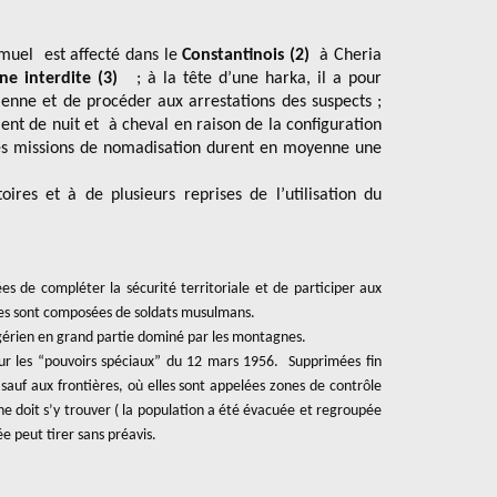
muel est affecté dans le
Constantinois (2)
à Cheria
ne interdite
(3)
; à la tête d’une harka, il a pour
sienne et de procéder aux arrestations des suspects ;
ment de nuit et à cheval en raison de la configuration
 les missions de nomadisation durent en moyenne une
oires et à de plusieurs reprises de l’utilisation du
s de compléter la sécurité territoriale et de participer aux
lles sont composées de soldats musulmans.
lgérien en grand partie dominé par les montagnes.
i sur les “pouvoirs spéciaux” du 12 mars 1956. Supprimées fin
 sauf aux frontières, où elles sont appelées zones de contrôle
ne doit s’y trouver ( la population a été évacuée et regroupée
 peut tirer sans préavis.