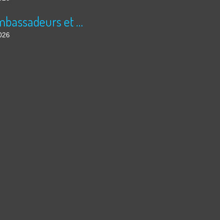
Les ambassadeurs et SUPER 8 - La solidarité en action
026