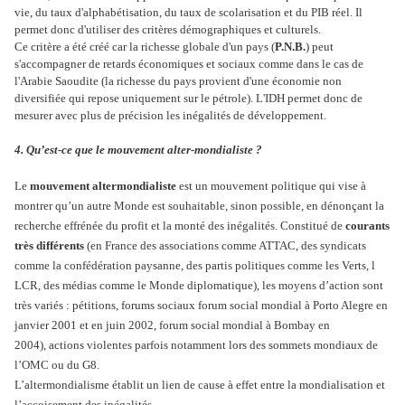
vie, du taux d'alphabétisation, du taux de scolarisation et du PIB réel. Il
permet donc d'utiliser des critères démographiques et culturels.
Ce critère a été créé car la richesse globale d'un pays (
P.N.B.
) peut
s'accompagner de retards économiques et sociaux comme dans le cas de
l'Arabie Saoudite (la richesse du pays provient d'une économie non
diversifiée qui repose uniquement sur le pétrole). L'IDH permet donc de
mesurer avec plus de précision les inégalités de développement.
4. Qu’est-ce que le mouvement alter-mondialiste ?
Le
mouvement altermondialiste
est un mouvement politique qui vise à
montrer qu’un autre Monde est souhaitable, sinon possible, en dénonçant la
recherche effrénée du profit et la monté des inégalités. Constitué de
courants
très différents
(en France des associations comme ATTAC, des syndicats
comme la confédération paysanne, des partis politiques comme les Verts, l
LCR, des médias comme le Monde diplomatique), les moyens d’action sont
très variés : pétitions, forums sociaux forum social mondial à Porto Alegre en
janvier 2001 et en juin 2002, forum social mondial à Bombay en
2004), actions violentes parfois notamment lors des sommets mondiaux de
l’OMC ou du G8.
L’altermondialisme établit un lien de cause à effet entre la mondialisation et
l’accoisement des inégalités.