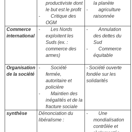
productiviste dont
la planète
le but est le profit
-
agriculture
-
Critique des
raisonnée
OGM
Commerce
-
Les Nords
-
Annulation
international
exploitent les
des dettes du
Suds (ex. :
Sud
commerce des
-
Commerce
armes)
équitable
Organisation
-
Société
- Société ouverte
de la société
fermée,
fondée sur les
autoritaire et
solidarités
policière
-
Maintien des
inégalités et de la
fracture sociale
synthèse
Dénonciation du
-
Une
libéralisme :
mondialisation
contrôlée et