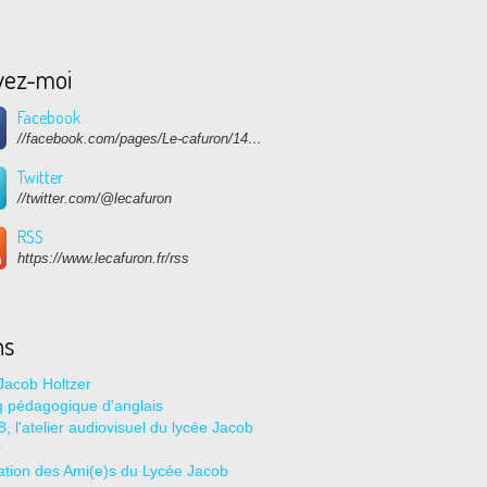
vez-moi
Facebook
//facebook.com/pages/Le-cafuron/1415682768741632
Twitter
//twitter.com/@lecafuron
RSS
https://www.lecafuron.fr/rss
ns
Jacob Holtzer
g pédagogique d'anglais
, l'atelier audiovisuel du lycée Jacob
r
ation des Ami(e)s du Lycée Jacob