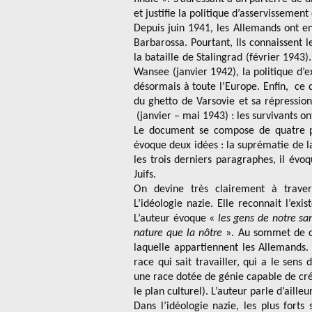
et justifie la politique d’asservissemen
Depuis juin 1941, les Allemands ont en
Barbarossa. Pourtant, Ils connaissent l
la bataille de Stalingrad (février 1943
Wansee (janvier 1942), la politique d
désormais à toute l’Europe.
Enfin, ce 
du ghetto de Varsovie et sa répressio
(janvier – mai 1943) : les survivants o
Le document se compose de quatre p
évoque deux idées : la suprématie de l
les trois derniers paragraphes, il évo
Juifs.
On devine très clairement à traver
L’idéologie nazie. Elle reconnait l’exi
L’auteur évoque «
les gens de notre sa
nature que la nôtre
». Au sommet de ce
laquelle appartiennent les Allemand
race qui sait travailler, qui a le sens 
une race dotée de génie capable de crée
le plan culturel). L’auteur parle d’ailleu
Dans l’idéologie nazie, les plus forts 