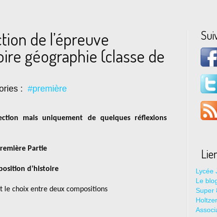
Sui
ction de l’épreuve
oire géographie (classe de
ories :
#première
ection mais uniquement de quelques réflexions
remière Partie
Lie
osition d’histoire
Lycée 
Le blo
t le choix entre deux compositions
Super 8
Holtze
Associ