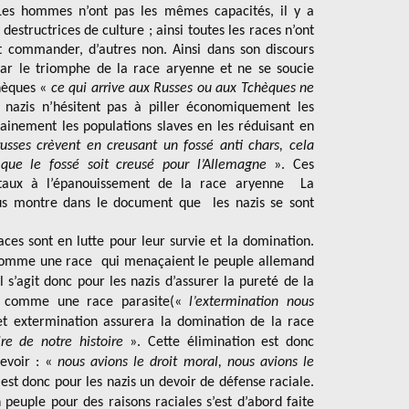
 Les hommes n’ont pas les mêmes capacités, il y a
 destructrices de culture ; ainsi toutes les races n’ont
t commander, d’autres non. Ainsi dans son discours
r le triomphe de la race aryenne et ne se soucie
Thèques «
ce qui arrive aux Russes ou aux Tchèques ne
 nazis n’hésitent pas à piller économiquement les
mainement les populations slaves en les réduisant en
sses crèvent en creusant un fossé anti chars, cela
u que le fossé soit creusé pour l’Allemagne
». Ces
itaux à l’épanouissement de la race aryenne La
s montre dans le document que les nazis se sont
aces sont en lutte pour leur survie et la domination.
s comme une race qui menaçaient le peuple allemand
l s’agit donc pour les nazis d’assurer la pureté de la
és comme une race parasite(«
l’extermination nous
 et extermination assurera la domination de la race
re de notre histoire
». Cette élimination est donc
evoir : «
nous avions le droit moral, nous avions le
est donc pour les nazis un devoir de défense raciale.
peuple pour des raisons raciales s’est d’abord faite