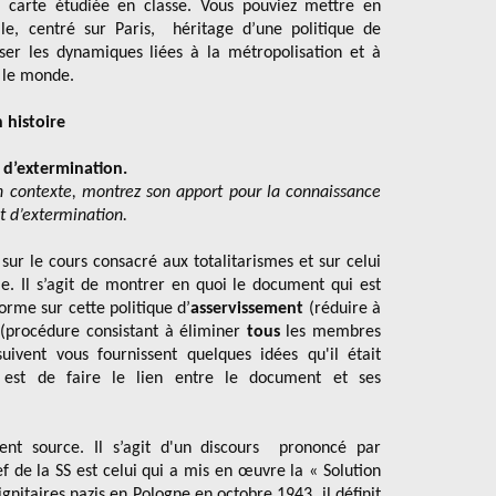
a carte étudiée en classe. Vous pouviez mettre en
le, centré sur Paris, héritage d’une politique de
liser les dynamiques liées à la métropolisation et à
t le monde.
 histoire
t d’extermination.
n contexte, montrez son apport pour la connaissance
t d’extermination.
 sur le cours consacré aux totalitarismes et sur celui
. Il s’agit de montrer en quoi le document qui est
orme sur cette politique d’
asservissement
(réduire à
(procédure consistant à éliminer
tous
les membres
ivent vous fournissent quelques idées qu'il était
t est de faire le lien entre le document et ses
t source. Il s’agit d'un discours prononcé par
f de la SS est celui qui a mis en œuvre la « Solution
ignitaires nazis en Pologne en octobre 1943, il définit