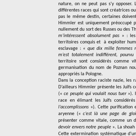
nature, on ne peut pas s’y opposer.
différentes races qui sont créatrices ou
pas le même destin, certaines doiven
Himmler est uniquement préoccupé pa
nullement du sort des Russes ou des 
m’intéressent absolument pas
» : les
territoires conquis et à exploiter hu
esclavage :
« que dix mille femmes ru
m’est totalement indifférent, pourv
territoire sont considérés comme v
germanisation du nom de Poznan nou
appropriés la Pologne.
Dans la conception raciste nazie, les r
D’ailleurs Himmler présente les Juif
(«
ce peuple qui voulait nous tuer
»). I
race en élimant les Juifs considér
l’accomplissons
»). Cette purification
aryenne («
c’est là une page de gloi
présenter comme vitale, comme un d
devoir envers notre peuple
». La shoah 
Cette extermination systématique d’un 