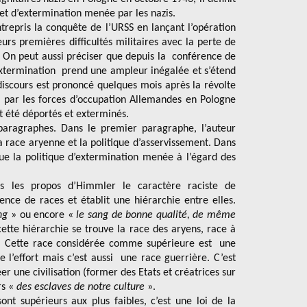
t et d’extermination menée par les nazis.
trepris la conquête de l’URSS en lançant l’opération
eurs premières difficultés militaires avec la perte de
). On peut aussi préciser que depuis la conférence de
’extermination prend une ampleur inégalée et s’étend
discours est prononcé quelques mois après la révolte
n par les forces d’occupation Allemandes en Pologne
nt été déportés et exterminés.
aragraphes. Dans le premier paragraphe, l’auteur
a race aryenne et la politique d’asservissement. Dans
que la politique d’extermination menée à l’égard des
s les propos d’Himmler le caractère raciste de
stence de races et établit une hiérarchie entre elles.
ng
» ou encore «
le sang de bonne qualité, de même
tte hiérarchie se trouve la race des aryens, race à
s. Cette race considérée comme supérieure est une
de l’effort mais c’est aussi une race guerrière. C’est
r une civilisation (former des Etats et créatrices sur
rs «
des esclaves de notre culture
».
sont supérieurs aux plus faibles, c’est une loi de la