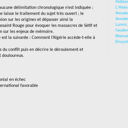
Holtze
L'Hist
 aucune délimitation chronologique n’est indiquée ;
Annale
laisse le traitement du sujet très ouvert ; le
Annale
ion sur les origines et dépasser ainsi la
Lumni,
ussaint Rouge pour évoquer les massacres de Sétif et
l'audio
ion sur les enjeux de mémoire.
Manuel
est la suivante : Comment l’Algérie accède-t-elle à
Encycl
s du conflit puis en décrire le déroulement et
t douloureux.
lonial en échec
ternational favorable