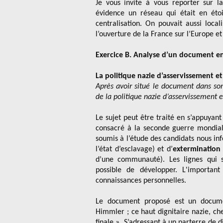
Je vous invite à vous reporter sur l
évidence un réseau qui était en étoi
centralisation. On pouvait aussi loca
l’ouverture de la France sur l’Europe e
Exercice B. Analyse d’un document en
La politique nazie d’asservissement e
Après avoir situé le document dans so
de la politique nazie d’asservissement e
Le sujet peut être traité en s’appuyant
consacré à la seconde guerre mondiale
soumis à l’étude des candidats nous inf
l’état d’esclavage) et d’
extermination
d’une communauté). Les lignes qui su
possible de développer. L'importan
connaissances personnelles.
Le document proposé est un documen
Himmler ; ce haut dignitaire nazie, che
finale ». S’adressant à un parterre de d