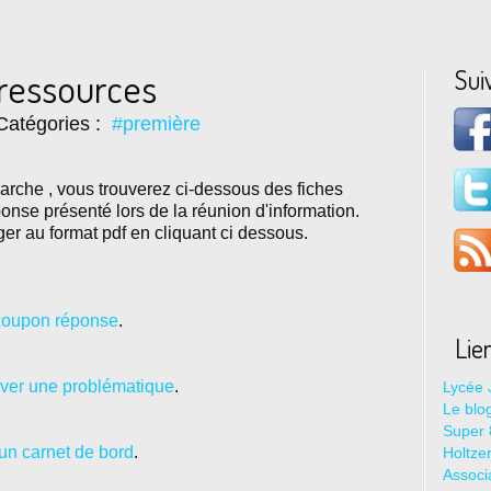
Sui
 ressources
Catégories :
#première
arche , vous trouverez ci-dessous des fiches
nse présenté lors de la réunion d'information.
ger au format pdf en cliquant ci dessous.
coupon réponse
.
Lie
uver une problématique
.
Lycée 
Le blo
Super 8
 un carnet de bord
.
Holtze
Associ