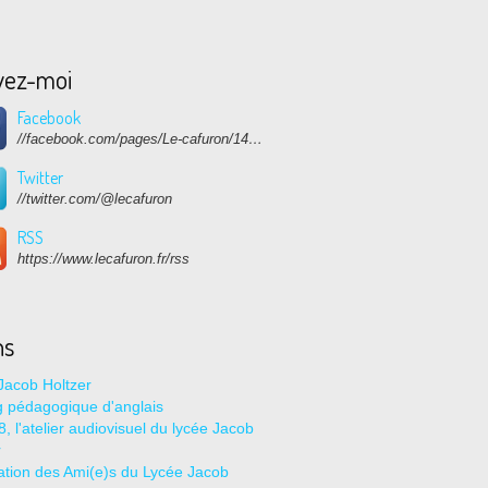
vez-moi
Facebook
//facebook.com/pages/Le-cafuron/1415682768741632
Twitter
//twitter.com/@lecafuron
RSS
https://www.lecafuron.fr/rss
ns
Jacob Holtzer
g pédagogique d'anglais
, l'atelier audiovisuel du lycée Jacob
r
ation des Ami(e)s du Lycée Jacob