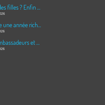
Peur des filles ? Enfin rassuré ?
2026
Encore une année riche en cinéma pour Super 8 !
026
Les ambassadeurs et SUPER 8 - La solidarité en action
026