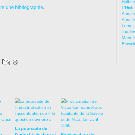
Holtze
re une bibliographie
.
L'Hist
Annale
Annale
Lumni,
l'audio
Manuel
Encycl
La poursuite de
n
l’industrialisation et
Proclamation de