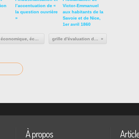
ion
l’accentuation de «
Victor-Emmanuel
la question ouvrière
aux habitants de la
»
Savoie et de Nice,
1er avril 1860
La pêche en Mauritanie, un enjeu économique, écologique et social (correction DS1, classe de 2nde5)
grille d'évaluation des présentations orales
À propos
Articl