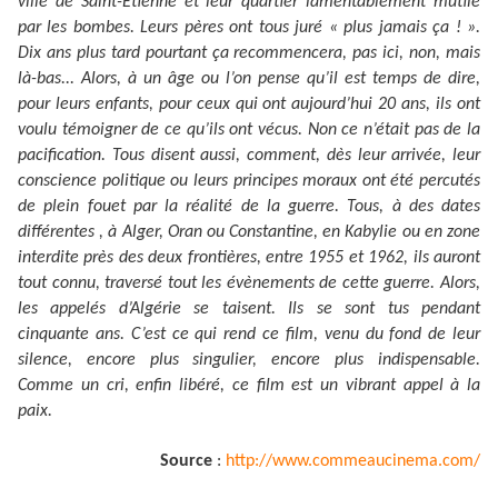
ville de Saint-Étienne et leur quartier lamentablement mutilé
par les bombes. Leurs pères ont tous juré « plus jamais ça ! ».
Dix ans plus tard pourtant ça recommencera, pas ici, non, mais
là-bas... Alors, à un âge ou l’on pense qu’il est temps de dire,
pour leurs enfants, pour ceux qui ont aujourd’hui 20 ans, ils ont
voulu témoigner de ce qu’ils ont vécus. Non ce n’était pas de la
pacification. Tous disent aussi, comment, dès leur arrivée, leur
conscience politique ou leurs principes moraux ont été percutés
de plein fouet par la réalité de la guerre. Tous, à des dates
différentes , à Alger, Oran ou Constantine, en Kabylie ou en zone
interdite près des deux frontières, entre 1955 et 1962, ils auront
tout connu, traversé tout les évènements de cette guerre. Alors,
les appelés d’Algérie se taisent. Ils se sont tus pendant
cinquante ans. C’est ce qui rend ce film, venu du fond de leur
silence, encore plus singulier, encore plus indispensable.
Comme un cri, enfin libéré, ce film est un vibrant appel à la
paix.
Source
:
http://www.commeaucinema.com/