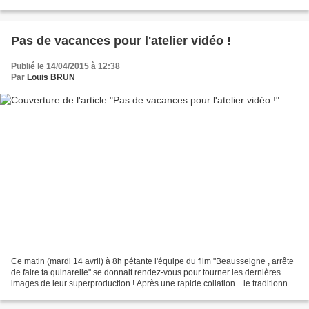
Les élèves participant...
Pas de vacances pour l'atelier vidéo !
Publié le 14/04/2015 à 12:38
Par
Louis BRUN
Ce matin (mardi 14 avril) à 8h pétante l'équipe du film "Beausseigne , arrête
de faire ta quinarelle" se donnait rendez-vous pour tourner les dernières
images de leur superproduction ! Après une rapide collation ...le traditionnel
"silence on tourne !"...