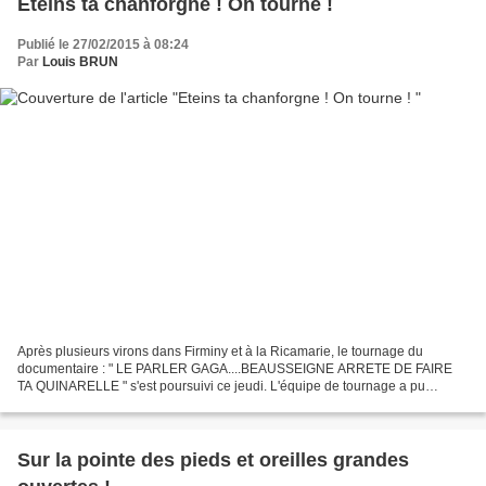
Eteins ta chanforgne ! On tourne !
Publié le 27/02/2015 à 08:24
Par
Louis BRUN
Après plusieurs virons dans Firminy et à la Ricamarie, le tournage du
documentaire : " LE PARLER GAGA....BEAUSSEIGNE ARRETE DE FAIRE
TA QUINARELLE " s'est poursuivi ce jeudi. L'équipe de tournage a pu
rencontrer Jean Paul Chartron, auteur gaga dans le...
Sur la pointe des pieds et oreilles grandes