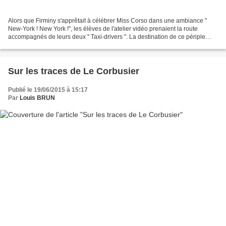
Alors que Firminy s'apprêtait à célébrer Miss Corso dans une ambiance "
New-York ! New York !", les élèves de l'atelier vidéo prenaient la route
accompagnés de leurs deux " Taxi-drivers ". La destination de ce périple
dominical n'était ni " Shutter Island...
Sur les traces de Le Corbusier
Publié le 19/06/2015 à 15:17
Par
Louis BRUN