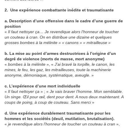
2. Une expérience combattante inédite et traumatisante
a. Description d’une offensive dans le cadre d’une guerre de
position
«
Il faut nettoyer ça… Je revendique alors l’honneur de toucher
un couteau à cran. On en distribue une dizaine et quelques
grosses bombes à la mélinite » « canons » « mitrailleuse »
b. La mise au point d’armes destructrices à l’origine d’un
degré de violence (morts de masse, mort anonyme)
«
bombes à la mélinite
», «
J’ai bravé la torpille, le canon, les
mines, le feu, les gaz, les mitrailleuses, toute la machinerie
anonyme, démoniaque, systématique, aveugle.
»
c. L’expérience d’une mort individuelle
«
Il faut nettoyer ça
» ; «
Je vais braver l’homme. Mon semblable.
Un singe. Œil pour œil, dent pour dent. A nous deux maintenant. A
coups de poing, à coup de couteau. Sans merci
»
d. Une expérience durablement traumatisante pour les
hommes et les sociétés (deuil, mutilation, brutalisation).
«
je revendique alors l’honneur de toucher un couteau à cran
»,