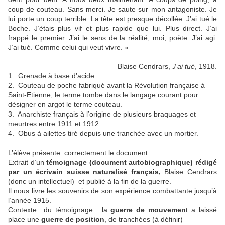
coup de couteau. Sans merci. Je saute sur mon antagoniste. Je
lui porte un coup terrible. La tête est presque décollée. J’ai tué le
Boche. J’étais plus vif et plus rapide que lui. Plus direct. J’ai
frappé le premier. J’ai le sens de la réalité, moi, poète. J’ai agi.
J’ai tué. Comme celui qui veut vivre. »
Blaise Cendrars,
J’ai tué
, 1918.
1. Grenade à base d’acide.
2. Couteau de poche fabriqué avant la Révolution française à
Saint-Etienne, le terme tombe dans le langage courant pour
désigner en argot le terme couteau.
3. Anarchiste français à l’origine de plusieurs braquages et
meurtres entre 1911 et 1912.
4. Obus à ailettes tiré depuis une tranchée avec un mortier.
L’élève présente correctement le document :
Extrait d’un
témoignage (document autobiographique) rédigé
par un écrivain suisse naturalisé français,
Blaise Cendrars
(donc un intellectuel) et publié à la fin de la guerre.
Il nous livre les souvenirs de son expérience combattante jusqu’à
l’année 1915.
Contexte du témoignage
: la
guerre de mouvemen
t a laissé
place une
guerre de position
, de tranchées (à définir)