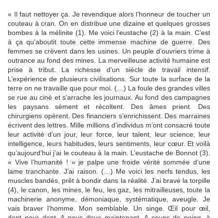
« Il faut nettoyer ça. Je revendique alors l’honneur de toucher un
couteau à cran. On en distribue une dizaine et quelques grosses
bombes à la mélinite (1). Me voici l’eustache (2) à la main. C’est
à ça qu’aboutit toute cette immense machine de guerre. Des
femmes se crèvent dans les usines. Un peuple d’ouvriers trime à
outrance au fond des mines. La merveilleuse activité humaine est
prise à tribut. La richesse d’un siècle de travail intensif.
L’expérience de plusieurs civilisations. Sur toute la surface de la
terre on ne travaille que pour moi. (…) La foule des grandes villes
se rue au ciné et s’arrache les journaux. Au fond des campagnes
les paysans sèment et récoltent. Des âmes prient. Des
chirurgiens opèrent. Des financiers s’enrichissent. Des marraines
écrivent des lettres. Mille millions d’individus m’ont consacré toute
leur activité d’un jour, leur force, leur talent, leur science, leur
intelligence, leurs habitudes, leurs sentiments, leur cœur. Et voilà
qu’aujourd’hui j’ai le couteau à la main. L’eustache de Bonnot (3).
« Vive l’humanité ! » je palpe une froide vérité sommée d’une
lame tranchante. J’ai raison. (…) Me voici les nerfs tendus, les
muscles bandés, prêt à bondir dans la réalité. J’ai bravé la torpille
(4), le canon, les mines, le feu, les gaz, les mitrailleuses, toute la
machinerie anonyme, démoniaque, systématique, aveugle. Je
vais braver l’homme. Mon semblable. Un singe. Œil pour œil,
dent pour dent. A nous deux maintenant. A coups de poing, à