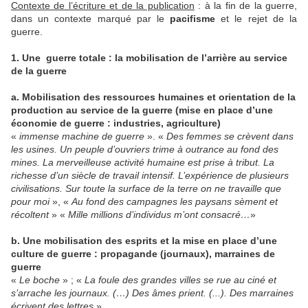
Contexte de l’écriture et de la publication
: à la fin de la guerre,
dans un contexte marqué par le
pacifisme
et le rejet de la
guerre.
1. Une guerre totale : la mobilisation de l’arrière au service
de la guerre
a. Mobilisation des ressources humaines et orientation de la
production au service de la guerre (mise en place d’une
économie de guerre : industries, agriculture)
«
immense machine de guerre
». «
Des femmes se crèvent dans
les usines. Un peuple d’ouvriers trime à outrance au fond des
mines. La merveilleuse activité humaine est prise à tribut. La
richesse d’un siècle de travail intensif. L’expérience de plusieurs
civilisations. Sur toute la surface de la terre on ne travaille que
pour moi
», «
Au fond des campagnes les paysans sèment et
récoltent
» «
Mille millions d’individus m’ont consacré…
»
b. Une mobilisation des esprits et la mise en place d’une
culture de guerre : propagande (journaux), marraines de
guerre
«
Le boche
» ; «
La foule des grandes villes se rue au ciné et
s’arrache les journaux. (…) Des âmes prient. (...). Des marraines
écrivent des lettres
».