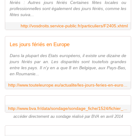
fériés : Autres jours fériés Certaines fêtes locales ou
professionnelles sont également des jours fériés, comme les
fêtes suiva...
http://vosdroits.service-public.fr/particuliers/F2405.xhtml
Les jours fériés en Europe
Dans la plupart des Etats européens, il existe une dizaine de
jours fériés par an. Les disparités sont toutefois grandes
entre les pays. Il n'y en a que 8 en Belgique, aux Pays-Bas,
en Roumanie...
http://www.touteleurope.eu/actualite/les-jours-feries-en-europe.html
http://www.bva.fr/data/sondage/sondage_fiche/1524/fichier_barometre_de_leconomie_bva_-_axys_-_bfm_-_challenges_vague_65_mai_2014f563b.pdf
accéder directement au sondage réalisé par BVA en avril 2014