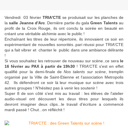
Vendredi 03 février
TRIA'CTE
se produisait sur les planches de
la
salle Jeanne d'Arc
. Dernière partie du gala
Green Talents
au
profit de la Croix Rouge, ils ont conclu la soirée en beauté en
créant une véritable alchimie avec le public !
Enchaînant les titres de leur répertoire, ils innovaient ce soir en
expérimentant de nouvelles sonorités..pari réussi pour TRIA'CTE
qui a fait vibrer et chanter le public dans une ambiance délirante
!
Si vous souhaitez les retrouver de nouveau sur scène..ce sera
le
16 février au
PAX à partir de 19h30
! TRIA'CTE s'est en effet
qualifié pour la demi-finale de
Nos talents sur scène
, tremplin
organisé par la Ville de Saint-Etienne et l'association Metropolis
42. Ils défendront ce soir là leur musique sur scène avec trois
autres groupes ! N'hésitez pas à venir les soutenir !
Super 8 de son côté s'est mis au travail : les élèves de l'atelier
audio-visuel ont découvert les deux titres pour lesquels ils
devront imaginer deux clips...le travail d'écriture a commencé
mardi passé ! Chut...on réfléchit !