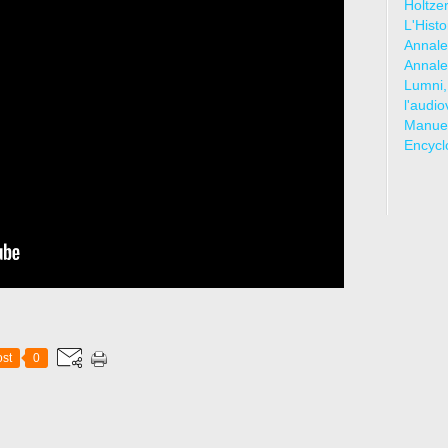
Holtze
L'Hist
Annale
Annale
Lumni,
l'audio
Manuel
Encycl
st
0