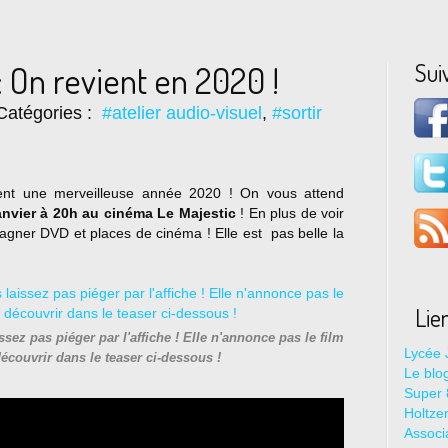
Sui
: On revient en 2020 !
Catégories :
#atelier audio-visuel
,
#sortir
nt une merveilleuse année 2020 ! On vous attend
anvier à 20h au cinéma Le Majestic
! En plus de voir
gagner DVD et places de cinéma ! Elle est pas belle la
Lie
sez pas piéger par l'affiche ! Elle n'annonce pas le film
Lycée 
découvrir dans le teaser ci-dessous !
Le blo
Super 8
Holtze
Associ