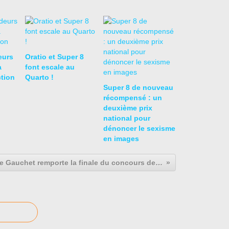
eurs
Oratio et Super 8
a
font escale au
ction
Quarto !
Super 8 de nouveau
récompensé : un
deuxième prix
national pour
dénoncer le sexisme
en images
Silvère Gauchet remporte la finale du concours de plaidoiries des lycéens