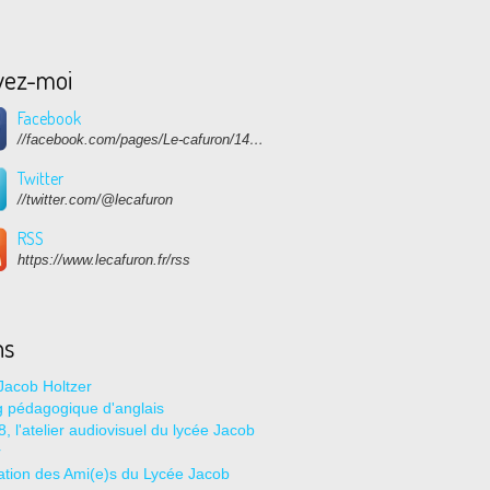
vez-moi
Facebook
//facebook.com/pages/Le-cafuron/1415682768741632
Twitter
//twitter.com/@lecafuron
RSS
https://www.lecafuron.fr/rss
ns
Jacob Holtzer
g pédagogique d'anglais
, l'atelier audiovisuel du lycée Jacob
r
ation des Ami(e)s du Lycée Jacob