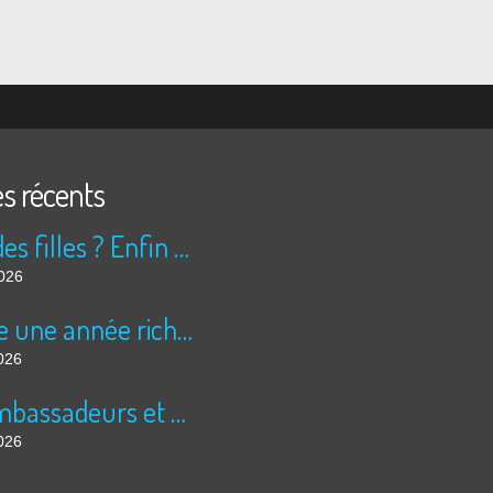
es récents
Peur des filles ? Enfin rassuré ?
2026
Encore une année riche en cinéma pour Super 8 !
026
Les ambassadeurs et SUPER 8 - La solidarité en action
026