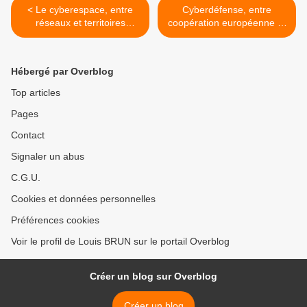
< Le cyberespace, entre
Cyberdéfense, entre
réseaux et territoires
coopération européenne et
(infrastructures, acteurs,
souveraineté nationale : le
liberté ou contrôle des
cas français >
données…)
Hébergé par Overblog
Top articles
Pages
Contact
Signaler un abus
C.G.U.
Cookies et données personnelles
Préférences cookies
Voir le profil de Louis BRUN sur le portail Overblog
Créer un blog sur Overblog
Créer un blog