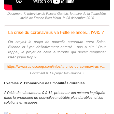
Document 7. Interview de Pascal Garrido, le maire de la Talaudière,
invité de France Bleu Matin, le 08 décembre 2014
La crise du coronavirus va t-elle relancer... l'A45 ?
On croyait le projet de nouvelle autoroute entre Saint-
Étienne et Lyon définitivement enterré... pas si sûr ! Pour
rappel, le projet de cette autoroute qui devait remplacer
l'A47 jugée trop v...
https://www.radioscoop.com/infos/la-crise-du-coronavirus-va-t-elle-relancer-l-a45_186302
Document 8. Le projet A45 relancé ?
Exercice 2. Promouvoir des mobilités durables
A l'aide des documents 9 à 11, présentez les acteurs impliqués
dans la promotion de nouvelles mobilités plus durables et les
solutions envisagées.