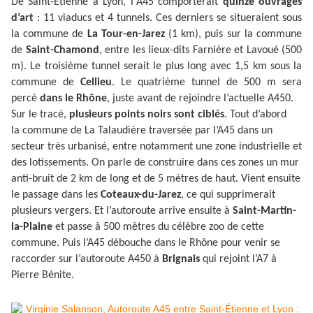
De Saint-Étienne à Lyon, l'A45 comporterait
quinze ouvrages
d’art
: 11 viaducs et 4 tunnels. Ces derniers se situeraient sous
la commune de
La Tour-en-Jarez
(1 km), puis sur la commune
de
Saint-Chamond
, entre les lieux-dits Farnière et Lavoué (500
m). Le troisième tunnel serait le plus long avec 1,5 km sous la
commune de
Cellieu
. Le quatrième tunnel de 500 m sera
percé
dans le Rhône
, juste avant de rejoindre l’actuelle A450.
Sur le tracé,
plusieurs points noirs sont ciblés
. Tout d’abord
la commune de La Talaudière traversée par l’A45 dans un
secteur très urbanisé, entre notamment une zone industrielle et
des lotissements. On parle de construire dans ces zones un mur
anti-bruit de 2 km de long et de 5 mètres de haut. Vient ensuite
le passage dans les
Coteaux-du-Jarez
, ce qui supprimerait
plusieurs vergers. Et l’autoroute arrive ensuite à
Saint-Martin-
la-Plaine
et passe à 500 mètres du célèbre zoo de cette
commune. Puis l’A45 débouche dans le Rhône pour venir se
raccorder sur l’autoroute A450 à
Brignais
qui rejoint l’A7 à
Pierre Bénite.