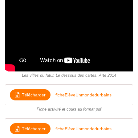
Les villes du futur, Le dessous des cartes, Arte 2014
Télécharger
ficheElèveUnmondedurbains
Fiche activité et cours au format pdf
Télécharger
ficheElèveUnmondedurbains