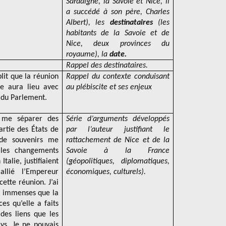
Sardaigne, la Savoie et Nice, il
a succédé à son père, Charles
Albert), les
destinataires
(les
habitants de la Savoie et de
Nice, deux provinces du
royaume), la
date.
Rappel des destinataires.
lit que la réunion
Rappel du contexte conduisant
e aura lieu avec
au plébiscite et ses enjeux
n du Parlement.
 me séparer des
Série d’arguments développés
artie des États de
par l’auteur justifiant le
de souvenirs me
rattachement de Nice et de la
 les changements
Savoie à la France
talie, justifiaient
(géopolitiques, diplomatiques,
lié l’Empereur
économiques, culturels).
ette réunion. J’ai
s immenses que la
ces qu’elle a faits
des liens que les
ys. Je ne pouvais