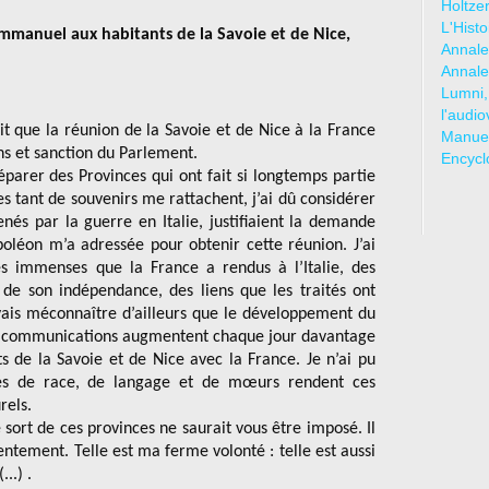
Holtze
L'Hist
mmanuel aux habitants de la Savoie et de Nice,
Annale
Annale
Lumni,
l'audio
it que la réunion de la Savoie et de Nice à la France
Manuel
ns et sanction du Parlement.
Encycl
parer des Provinces qui ont fait si longtemps partie
s tant de souvenirs me rattachent, j’ai dû considérer
nés par la guerre en Italie, justifiaient la demande
léon m’a adressée pour obtenir cette réunion. J’ai
s immenses que la France a rendus à l’Italie, des
êt de son indépendance, des liens que les traités ont
vais méconnaître d’ailleurs que le développement du
des communications augmentent chaque jour davantage
s de la Savoie et de Nice avec la France. Je n’ai pu
ités de race, de langage et de mœurs rendent ces
rels.
sort de ces provinces ne saurait vous être imposé. Il
sentement. Telle est ma ferme volonté : telle est aussi
..) .