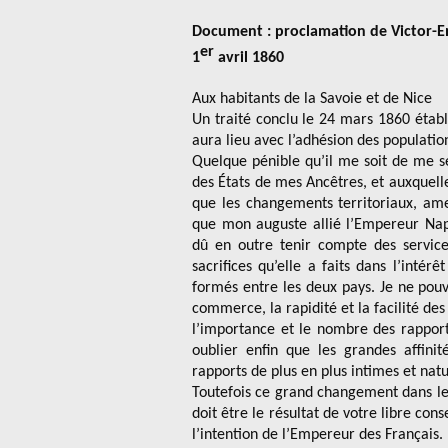
Document : proclamation de Victor-E
er
1
avril 1860
Aux habitants de la Savoie et de Nice
Un traité conclu le 24 mars 1860 établ
aura lieu avec l’adhésion des populatio
Quelque pénible qu’il me soit de me sé
des États de mes Ancêtres, et auxquelle
que les changements territoriaux, ame
que mon auguste allié l’Empereur Napo
dû en outre tenir compte des service
sacrifices qu’elle a faits dans l’intér
formés entre les deux pays. Je ne pou
commerce, la rapidité et la facilité 
l’importance et le nombre des rapport
oublier enfin que les grandes affin
rapports de plus en plus intimes et natu
Toutefois ce grand changement dans le 
doit être le résultat de votre libre con
l’intention de l’Empereur des Français. (.