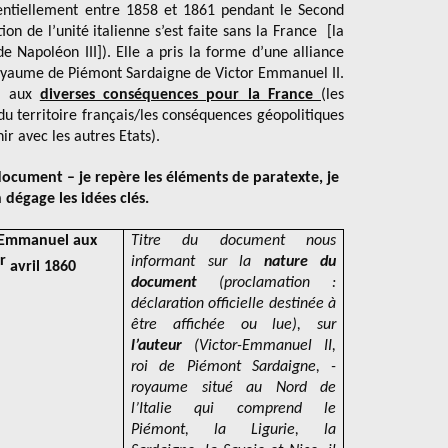
ssentiellement entre 1858 et 1861 pendant le Second
n de l’unité italienne s’est faite sans la France [la
e Napoléon III]). Elle a pris la forme d’une alliance
 royaume de Piémont Sardaigne de Victor Emmanuel II.
ir aux
diverses conséquences pour la France
(les
 du territoire français/les conséquences géopolitiques
nir avec les autres Etats).
ocument – je repère les éléments de paratexte, je
en dégage les idées clés.
-Emmanuel aux
Titre du document nous
r
informant sur la
nature du
avril 1860
document
(proclamation :
déclaration officielle destinée à
être affichée ou lue), sur
l’auteur
(Victor-Emmanuel II,
roi de Piémont Sardaigne, -
royaume situé au Nord de
l’Italie qui comprend le
Piémont, la Ligurie, la