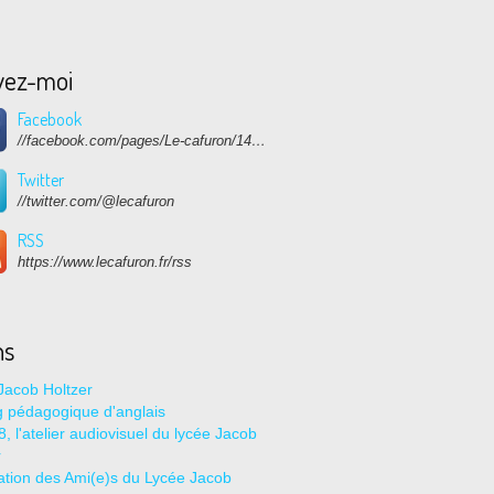
vez-moi
Facebook
//facebook.com/pages/Le-cafuron/1415682768741632
Twitter
//twitter.com/@lecafuron
RSS
https://www.lecafuron.fr/rss
ns
Jacob Holtzer
g pédagogique d'anglais
, l'atelier audiovisuel du lycée Jacob
r
ation des Ami(e)s du Lycée Jacob