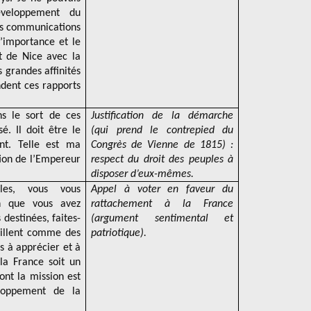
éveloppement du
des communications
’importance et le
t de Nice avec la
s grandes affinités
dent ces rapports
s le sort de ces
Justification de la démarche
é. Il doit être le
(qui prend le contrepied du
nt. Telle est ma
Congrès de Vienne de 1815) :
ntion de l’Empereur
respect du droit des peuples à
disposer d’eux-mêmes.
lles, vous vous
Appel à voter en faveur du
n que vous avez
rattachement à la France
 destinées, faites-
(argument sentimental et
eillent comme des
patriotique).
s à apprécier et à
la France soit un
ont la mission est
loppement de la