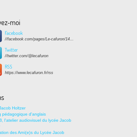
vez-moi
Facebook
//facebook.com/pages/Le-cafuron/1415682768741632
Twitter
//twitter.com/@lecafuron
RSS
https://www.lecafuron.fr/rss
ns
Jacob Holtzer
g pédagogique d'anglais
, l'atelier audiovisuel du lycée Jacob
r
ation des Ami(e)s du Lycée Jacob