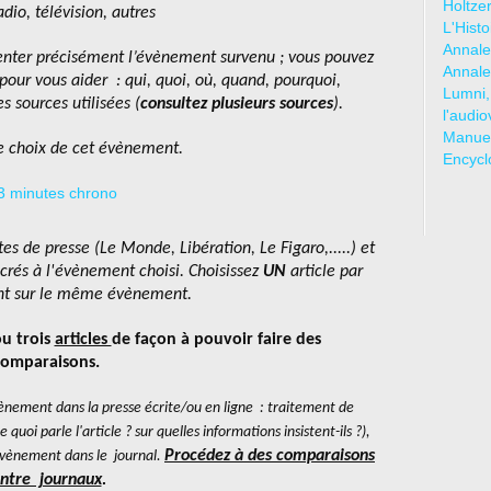
Holtze
adio, télévision, autres
L'Hist
Annale
nter précisément l’évènement survenu ; vous pouvez
Annale
our vous aider : qui, quoi, où, quand, pourquoi,
Lumni,
 sources utilisées (
consultez plusieurs sources
).
l'audio
Manuel
 le choix de cet évènement.
Encycl
es de presse (Le Monde, Libération, Le Figaro,.....) et
acrés à l'évènement choisi. Choisissez
UN
article par
ant sur le même évènement.
ou trois
articles
de façon à pouvoir faire des
comparaisons.
ènement dans la presse écrite/ou en ligne : traitement de
quoi parle l'article ? sur quelles informations insistent-ils ?),
Procédez à des comparaisons
l'évènement dans le journal.
.
ntre journaux