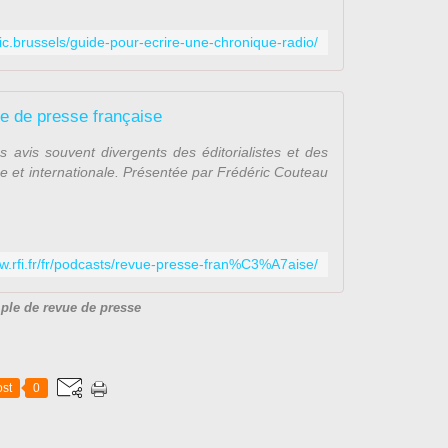
ric.brussels/guide-pour-ecrire-une-chronique-radio/
e de presse française
s avis souvent divergents des éditorialistes et des
se et internationale. Présentée par Frédéric Couteau
ww.rfi.fr/fr/podcasts/revue-presse-fran%C3%A7aise/
ple de revue de presse
st
0