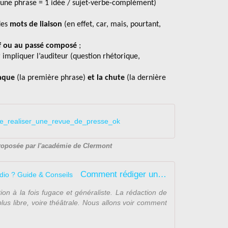
une phrase = 1 idée / sujet-verbe-complément)
des
mots de liaison
(en effet, car, mais, pourtant,
if ou au passé composé
;
 impliquer l’auditeur (question rhétorique,
taque
(la première phrase)
et la chute
(la dernière
e_realiser_une_revue_de_presse_ok
roposée par l'académie de Clermont
Comment rédiger une chronique radio ? Guide & Conseils
on à la fois fugace et généraliste. La rédaction de
us libre, voire théâtrale. Nous allons voir comment