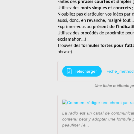
Faites des
phrases courtes et simples
(
Utilisez des
mots simples et concrets
;
N’oubliez pas d’articuler vos idées par 
aussi, donc, en revanche, malgré tout…
Exprimez-vous au
présent de l’indicat
Utilisez des procédés de proximité pour
exclamation…) ;
Trouvez des
formules fortes pour l’at
phrase).
Télécharger
Fiche_method
Une fiche méthode p
La radio est un canal de communicati
contenu peut y adopter une formule pl
peaufiner l'é...