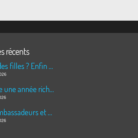
es récents
Peur des filles ? Enfin rassuré ?
2026
Encore une année riche en cinéma pour Super 8 !
026
Les ambassadeurs et SUPER 8 - La solidarité en action
026