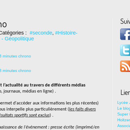
Sui
no
Catégories :
#seconde
,
#Histoire-
 - Géopolitique
t l’actualité au travers de différents médias
Lie
io, journaux, médias en ligne) .
Lycée 
permet d'accéder aux informations les plus récentes)
Le blo
ous interpelle plus particulièrement (
les faits divers
Super 8
ésultats sportifs sont exclus
) .
Holtze
Associ
aissance de l’évènement : presse écrite (imprimé/en