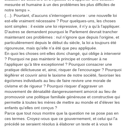
mesurée et humaine à un des problèmes les plus difficiles de
notre temps ».
(…). Pourtant, d'aucuns s'interrogent encore : une nouvelle loi
est-elle vraiment nécessaire ? Pour quelques-uns, les choses
sont simples : il existe une loi répressive, il n'y a qu'à l'appliquer.
D'autres se demandent pourquoi le Parlement devrait trancher
maintenant ces problèmes : nul n'ignore que depuis l'origine, et
particulièrement depuis le début du siècle, la loi a toujours été
rigoureuse, mais qu'elle n'a été que peu appliquée.
En quoi les choses ont-elles donc changé, qui oblige à intervenir
? Pourquoi ne pas maintenir le principe et continuer à ne
l'appliquer qu'à titre exceptionnel ? Pourquoi consacrer une
pratique délictueuse et, ainsi, risquer de l'encourager ? Pourquoi
légiférer et couvrir ainsi le laxisme de notre société, favoriser les
égoïsmes individuels au lieu de faire revivre une morale de
civisme et de rigueur ? Pourquoi risquer d'aggraver un
mouvement de dénatalité dangereusement amorcé au lieu de
promouvoir une politique familiale généreuse et constructive qui
permette à toutes les mères de mettre au monde et d'élever les
enfants qu'elles ont conçus ?
Parce que tout nous montre que la question ne se pose pas en
ces termes. Croyez-vous que ce gouvernement, et celui qui l'a
précédé se seraient résolus à élaborer un texte et à vous le