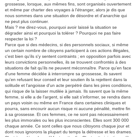
grossesse, lorsque, aux mêmes fins, sont organisés ouvertement
et même par charter des voyages à l'étranger, alors je dis que
nous sommes dans une situation de désordre et d'anarchie qui
ne peut plus continuer.
Mais ? me direz-vous, pourquoi avoir laissé la situation se
dégrader ainsi et pourquoi la tolérer ? Pourquoi ne pas faire
respecter la loi ?
Parce que si des médecins, si des personnels sociaux, si même
un certain nombre de citoyens participent à ces actions illégales,
c'est bien qu'ils s'y sentent contraints ; en opposition parfois avec
leurs convictions personnelles, ils se trouvent confrontés à des
situations de fait qu'ils ne peuvent méconnaître. Parce qu'en face
d'une femme décidée à interrompre sa grossesse, ils savent
qu'en refusant leur conseil et leur soutien ils la rejettent dans la
solitude et l'angoisse d'un acte perpétré dans les pires conditions,
qui risque de la laisser mutilée à jamais. Ils savent que la même
femme, si elle a de l'argent, si elle sait s'informer, se rendra dans
un pays voisin ou même en France dans certaines cliniques et
pourra, sans encourir aucun risque ni aucune pénalité, mettre fin
à sa grossesse. Et ces femmes, ce ne sont pas nécessairement
les plus immorales ou les plus inconscientes. Elles sont 300 000
chaque année. Ce sont celles que nous côtoyons chaque jour et
dont nous ignorons la plupart du temps la détresse et les drames.