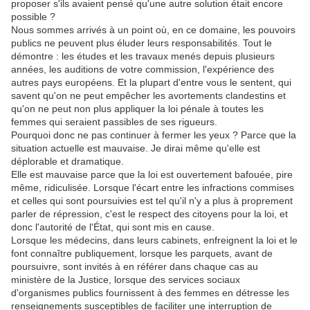
proposer s'ils avaient pensé qu'une autre solution était encore
possible ?
Nous sommes arrivés à un point où, en ce domaine, les pouvoirs
publics ne peuvent plus éluder leurs responsabilités. Tout le
démontre : les études et les travaux menés depuis plusieurs
années, les auditions de votre commission, l'expérience des
autres pays européens. Et la plupart d'entre vous le sentent, qui
savent qu'on ne peut empêcher les avortements clandestins et
qu'on ne peut non plus appliquer la loi pénale à toutes les
femmes qui seraient passibles de ses rigueurs.
Pourquoi donc ne pas continuer à fermer les yeux ? Parce que la
situation actuelle est mauvaise. Je dirai même qu'elle est
déplorable et dramatique.
Elle est mauvaise parce que la loi est ouvertement bafouée, pire
même, ridiculisée. Lorsque l'écart entre les infractions commises
et celles qui sont poursuivies est tel qu'il n'y a plus à proprement
parler de répression, c'est le respect des citoyens pour la loi, et
donc l'autorité de l'État, qui sont mis en cause.
Lorsque les médecins, dans leurs cabinets, enfreignent la loi et le
font connaître publiquement, lorsque les parquets, avant de
poursuivre, sont invités à en référer dans chaque cas au
ministère de la Justice, lorsque des services sociaux
d'organismes publics fournissent à des femmes en détresse les
renseignements susceptibles de faciliter une interruption de