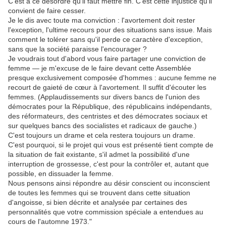
C'est à ce désordre qu'il faut mettre fin. C'est cette injustice qu'il
convient de faire cesser.
Je le dis avec toute ma conviction : l'avortement doit rester
l'exception, l'ultime recours pour des situations sans issue. Mais
comment le tolérer sans qu'il perde ce caractère d'exception,
sans que la société paraisse l'encourager ?
Je voudrais tout d'abord vous faire partager une conviction de
femme — je m'excuse de le faire devant cette Assemblée
presque exclusivement composée d'hommes : aucune femme ne
recourt de gaieté de cœur à l'avortement. Il suffit d'écouter les
femmes. (Applaudissements sur divers bancs de l'union des
démocrates pour la République, des républicains indépendants,
des réformateurs, des centristes et des démocrates sociaux et
sur quelques bancs des socialistes et radicaux de gauche.)
C'est toujours un drame et cela restera toujours un drame.
C'est pourquoi, si le projet qui vous est présenté tient compte de
la situation de fait existante, s'il admet la possibilité d'une
interruption de grossesse, c'est pour la contrôler et, autant que
possible, en dissuader la femme.
Nous pensons ainsi répondre au désir conscient ou inconscient
de toutes les femmes qui se trouvent dans cette situation
d'angoisse, si bien décrite et analysée par certaines des
personnalités que votre commission spéciale a entendues au
cours de l'automne 1973."