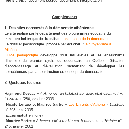
Mots-clefs :
document source, document d’interprétation
Compléments
1. Des sites consacrés à la démocratie athénienne
Le site réalisé par le département des programmes éducatifs du
ministère hellénique de
la culture :
naissance de la démocratie
.
Le dossier pédagogique
proposé par educnet :
la citoyenneté à
Athènes
.
Guide pédagogique
développé pour les élèves et les enseignants
d’histoire du premier cycle du secondaire au Québec. Situation
d’apprentissage et d’évaluation permettant de développer les
compétences par la construction du concept de démocratie
2. Quelques lectures
Raymond Descat, «
A Athènes, un habitant sur deux était esclave !
»,
L’histoire
n°280, octobre 2003
Nicole Loraux et
Maurice Sartre
«
Les Enfants d'Athéna
»
L’histoire
n° 298, mai 2005
(accès gratuit en ligne)
Maurice Sartre
«
Athènes, cité interdite aux femmes
»,
L’histoire
n°
245, janvier 2001