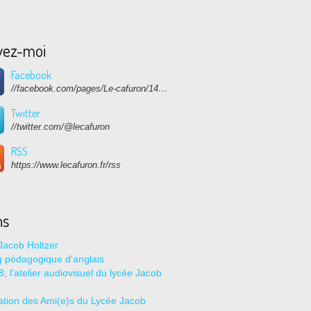
vez-moi
Facebook
//facebook.com/pages/Le-cafuron/1415682768741632
Twitter
//twitter.com/@lecafuron
RSS
https://www.lecafuron.fr/rss
ns
Jacob Holtzer
g pédagogique d'anglais
, l'atelier audiovisuel du lycée Jacob
r
ation des Ami(e)s du Lycée Jacob