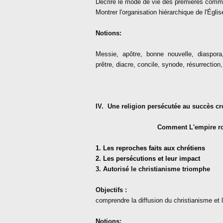
Décrire le mode de vie des premières com
Montrer l'organisation hiérarchique de l'Églis
Notions:
Messie, apôtre, bonne nouvelle, diaspora
prêtre, diacre, concile, synode, résurrection
IV.
Une religion persécutée au succès croi
Comment L'empire rom
1. Les reproches faits aux chrétiens
2. Les persécutions et leur impact
3. Autorisé le christianisme triomphe
Objectifs :
comprendre la diffusion du christianisme et l
Notions: