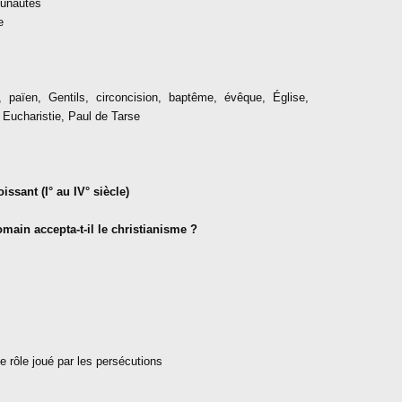
munautés
e
, païen, Gentils, circoncision, baptême, évêque, Église,
, Eucharistie, Paul de Tarse
ssant (I° au IV° siècle)
ain accepta-t-il le christianisme ?
e rôle joué par les persécutions