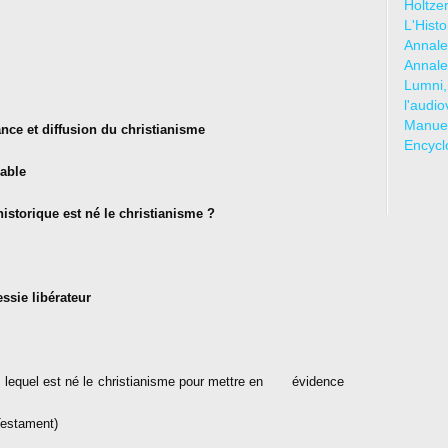
Holtze
L'Hist
Annale
Annale
Lumni,
l'audio
Manuel
nce et diffusion du christianisme
Encycl
rable
istorique est né le christianisme ?
essie libérateur
ns lequel est né le christianisme pour mettre en
évidence
Testament)