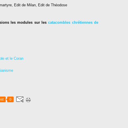
, martyre, Edit de Milan, Edit de Théodose
isions les modules sur les
catacombles chrétiennes de
ble et le Coran
stianisme
st
0