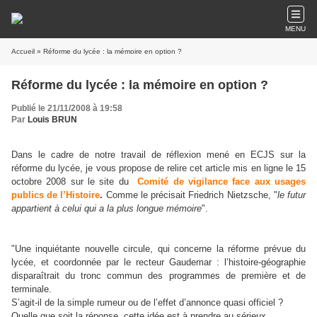
MENU
Accueil
» Réforme du lycée : la mémoire en option ?
Réforme du lycée : la mémoire en option ?
Publié le 21/11/2008 à 19:58
Par
Louis BRUN
Dans le cadre de notre travail de réflexion mené en ECJS sur la
réforme du lycée, je vous propose de relire cet article mis en ligne le 15
octobre 2008 sur le site du
Comité de vigilance face aux usages
publics de l’Histoire
.
Comme le précisait Friedrich Nietzsche, "
le futur
appartient à celui qui a la plus longue mémoire
".
"
Une inquiétante nouvelle circule, qui concerne la réforme prévue du
lycée, et coordonnée par le recteur Gaudemar : l’histoire-géographie
disparaîtrait du tronc commun des programmes de première et de
terminale.
S’agit-il de la simple rumeur ou de l’effet d’annonce quasi officiel ?
Quelle que soit la réponse, cette idée est à prendre au sérieux,