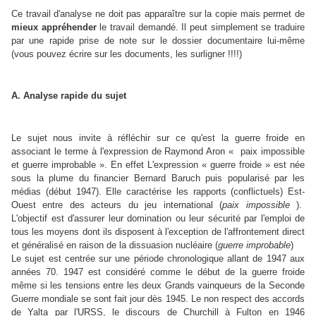
Ce travail d'analyse ne doit pas apparaître sur la copie mais permet de
mieux appréhender
le travail demandé. Il peut simplement se traduire
par une rapide prise de note sur le dossier documentaire lui-même
(vous pouvez écrire sur les documents, les surligner !!!!)
A. Analyse rapide du sujet
Le sujet nous invite à réfléchir sur ce qu'est la guerre froide en
associant le terme à l'expression de Raymond Aron « paix impossible
et guerre improbable ». En effet L'expression « guerre froide » est née
sous la plume du financier Bernard Baruch puis popularisé par les
médias (début 1947). Elle caractérise les rapports (conflictuels) Est-
Ouest entre des acteurs du jeu international (
paix impossible
).
L'objectif est d'assurer leur domination ou leur sécurité par l'emploi de
tous les moyens dont ils disposent à l'exception de l'affrontement direct
et généralisé en raison de la dissuasion nucléaire (
guerre improbable
)
Le sujet est centrée sur une période chronologique allant de 1947 aux
années 70. 1947 est considéré comme le début de la guerre froide
même si les tensions entre les deux Grands vainqueurs de la Seconde
Guerre mondiale se sont fait jour dès 1945. Le non respect des accords
de Yalta par l'URSS, le discours de Churchill à Fulton en 1946