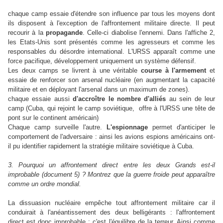
chaque camp essaie d'étendre son influence par tous les moyens dont
ils disposent à l'exception de l'affrontement militaire directe. Il peut
recourir à la
propagande
. Celle-ci diabolise l'ennemi. Dans l'affiche 2,
les Etats-Unis sont présentés comme les agresseurs et comme les
responsables du désordre international. L'URSS apparaît comme une
force pacifique, développement uniquement un système défensif.
Les deux camps se livrent à une véritable
course à l'armement
et
essaie de renforcer son arsenal nucléaire (en augmentant la capacité
militaire et en déployant l'arsenal dans un maximum de zones).
chaque essaie aussi
d'accroître le nombre d'alliés
au sein de leur
camp (Cuba, qui rejoint le camp soviétique, offre à l'URSS une tête de
pont sur le continent américain)
Chaque camp surveille l'autre.
L'espionnage
permet d'anticiper le
comportement de l'adversaire : ainsi les avions espions américains ont-
il pu identifier rapidement la stratégie militaire soviétique à Cuba.
3. Pourquoi un affrontement direct entre les deux Grands est-il
improbable (document 5) ? Montrez que la guerre froide peut apparaître
comme un ordre mondial.
La dissuasion nucléaire empêche tout affrontement militaire car il
conduirait à l'anéantissement des deux belligérants : l'affrontement
direct est donc improbable : c'est l'équilibre de la terreur. Ainsi comme