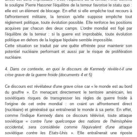
le souligne Pierre Hassner l'équilibre de la terreur favorise le statu quo :
elle est un élément de blocage. En effet si elle empêche tout recours à
l'affrontement militaire, la tension qu'elle suppose empêche tout
règlement politique, toute évolution possible. Elle renforce les positions
acquises par chacun des deux camps. L'ordre mondial est figé par
l'équilibre de la terreur : si la guerre est improbable, toute évolution
politique en dehors de la logique bipolaire semble impossible.
Cette situation se traduit par une quête effrénée pour maintenir son
potentiel nucléaire performant et aussi par le risque de prolifération
nucléaire.
4. Dans ce contexte, en quoi le discours de Kennedy révèle-t-il une
crise grave de la guerre froide (documents 4 et 5)
Ce discours est révélateur d'une grave crise car « le monde est au bord
du gouffre ». En menaçant directement le territoire américain, les
soviétiques risques de transgresser les règles de guerre froide à
l'origine de cet ordre mondial : on craint un affrontement direct
(nucléaire) et généralisé qui entraînerait le monde à sa perte. En effet,
comme l'indique Kennedy dans ce discours télévisé, toute attaque
soviétique «
contre l'une quelconque des nations de l'hémisphère
occidental, sera considérée comme l'équivalent d'une attaque
soviétique contre les Etats-Unis
». Elle entraînerait une riposte