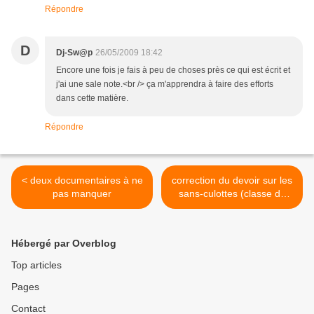
Répondre
D
Dj-Sw@p
26/05/2009 18:42
Encore une fois je fais à peu de choses près ce qui est écrit et
j'ai une sale note.<br /> ça m'apprendra à faire des efforts
dans cette matière.
Répondre
< deux documentaires à ne
correction du devoir sur les
pas manquer
sans-culottes (classe de
2nde3) >
Hébergé par Overblog
Top articles
Pages
Contact