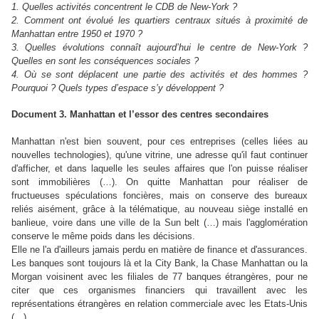
1. Quelles activités concentrent le CDB de New-York ?
2. Comment ont évolué les quartiers centraux situés à proximité de
Manhattan entre 1950 et 1970 ?
3. Quelles évolutions connaît aujourd’hui le centre de New-York ?
Quelles en sont les conséquences sociales ?
4. Où se sont déplacent une partie des activités et des hommes ?
Pourquoi ? Quels types d’espace s’y développent ?
Document 3. Manhattan et l’essor des centres secondaires
Manhattan n'est bien souvent, pour ces entreprises (celles liées au
nouvelles technologies), qu'une vitrine, une adresse qu'il faut continuer
d'afficher, et dans laquelle les seules affaires que l'on puisse réaliser
sont immobilières (…). On quitte Manhattan pour réaliser de
fructueuses spéculations foncières, mais on conserve des bureaux
reliés aisément, grâce à la télématique, au nouveau siège installé en
banlieue, voire dans une ville de la Sun belt (…) mais l'agglomération
conserve le même poids dans les décisions.
Elle ne l'a d'ailleurs jamais perdu en matière de finance et d'assurances.
Les banques sont toujours là et la City Bank, la Chase Manhattan ou la
Morgan voisinent avec les filiales de 77 banques étrangères, pour ne
citer que ces organismes financiers qui travaillent avec les
représentations étrangères en relation commerciale avec les Etats-Unis
(…).