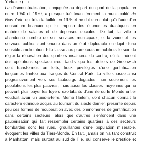
Yorkaise (…)
La
désindustrialisation, conjuguée au départ du quart de la population
entre 1950 et 1970, a presque tué financièrement la municipalité
de
New York
, qui frôla la faillite en 1975 et ne dut son salut qu'à l'aide d'un
consortium financier qui lui imposa des économies drastiques en
matière de salaires et de dépenses sociales. De fait, la ville a
abandonné nombre de ses services municipaux, et la voirie et les
services publics sont encore dans un état déplorable en dépit d'une
sensible amélioration. Elle laisse aux promoteurs immobiliers le soin de
régler la rénovation des quartiers insalubres du centre, où ils mènent
des opérations spectaculaires, tandis que les ateliers de Greenwich
sont transformés en lofts, lieux privilégiés d'une gentrification
longtemps limitée aux franges de Central Park. La ville chasse ainsi
progressivement vers ses faubourgs dégradés, non seulement les
populations les plus pauvres, mais aussi les classes moyennes qui ne
peuvent plus payer les loyers exorbitants d'une île où le Monde entier
voudrait avoir un pied-à-terre. Même Harlem, dont chacun connaît le
caractère ethnique acquis au tournant du siècle dernier, présente depuis
peu ces formes de récupération avec des phénomènes de gentrification
dans certains secteurs, alors que d'autres s'enfoncent dans une
paupérisation qui fait ressembler certains quartiers à des secteurs
bombardés dont les rues, grouillantes d'une population misérable,
évoquent les villes du Tiers-Monde. En fait, jamais on n'a tant construit
à Manhattan, mais surtout au sud de l'île, qui conserve le prestige et