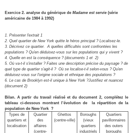
Exercice 2. analyse du générique de
Madame est servie
(série
américaine de 1984 à 1992)
1. Présenter l'extrait 1
2. Quel quartier de New York quitte le héros principal ? Localisez-le.
3. Décrivez ce quartier.
A quelles difficultés sont confrontées les
populations ? Qu'en déduisez-vous sur les populations qui y vivent ?
4. Quelle en est la conséquence ? (documents 1 et
2)
5. Où va-t-il s'installer ? Faites une description précise du paysage ? de
quel type de quartier s'agit-il ?
Où se localise-t-il selon-vous ? Qu'en
déduisez-vous sur l'origine sociale et ethnique des populations ?
6. Le cas de Brooklyn est-il unique à New York ?Justifiez et nuancez
(document 2)
Bilan. A partir du travail réalisé et du document 2, complétez le
tableau ci-dessous montrant l’évolution de
la répartition de la
population de New-York
?
Types de
Quartier
Ghettos
Boroughs
Quartiers
quartiers et
des
(centre-ville)
(vieux
pavillonnaires
localisation
affaires
quartiers
des outers
(centre-
industriels
boroughs