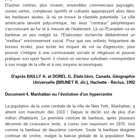
D'autres centres, plus vivants, ensembles commerciaux paysagés,
usines vertes, complexes sportifs et culturels apparaissent alors dans
les banlieues aisées, là où se trouve la clientèle potentielle. La ville
américaine devient polycentrique, les lieux "centraux" périphériques
s'accroissant au fur et à mesure de l'étalement. Là où l'Européen va en
banlieue un peu malgré lui, l'Etatsunien recherche délibérément un
"meilleur" environnement social. Pour que ses enfants fréquentent de
bonnes écoles, pour éviter les risques de vol ou d'agression, pour
pouvoir s'intégrer à une communauté sociale et religieuse et pouvoir
pratiquer son sport favori, il choisit un secteur suburbain correspondant
à son image de la ville et à ses moyens économiques.
D'après BAILLY A. et DOREL G.
États-Unis, Canada
,
Géographie
Universelle
(BRUNET R. dir.), Hachette - Reclus, 1992
Document 4. Manhattan ou l'évolution d'un hypercentre
La population de la zone centrale de la ville de New York, Manhattan, a
atteint son maximum dès 1910 ! Depuis le déclin est de plus d'un
million d'habitants. La première ceinture de banlieue, après plusieurs
décennie de croissance lente, a connu son maximum en 1970, tout
comme la banlieue de deuxième ceinture. Seule la banlieue éloignée
continue de croître, malgré la baisse globale de la population New-