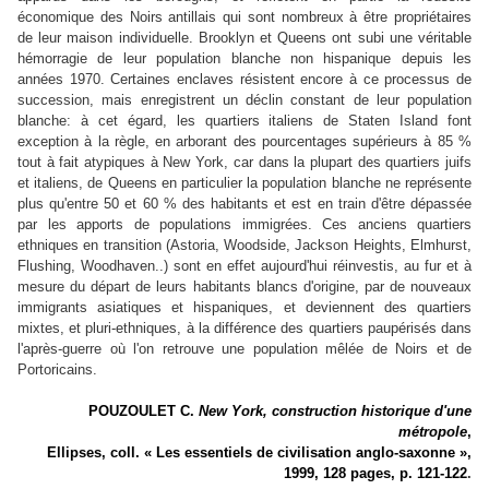
économique des Noirs antillais qui sont nombreux à être propriétaires
de leur maison individuelle. Brooklyn et Queens ont subi une véritable
hémorragie de leur population blanche non hispanique depuis les
années 1970. Certaines enclaves résistent encore à ce processus de
succession, mais enregistrent un déclin constant de leur population
blanche: à cet égard, les quartiers italiens de Staten Island font
exception à la règle, en arborant des pourcentages supérieurs à 85 %
tout à fait atypiques à New York, car dans la plupart des quartiers juifs
et italiens, de Queens en particulier la population blanche ne représente
plus qu'entre 50 et 60 % des habitants et est en train d'être dépassée
par les apports de populations immigrées. Ces anciens quartiers
ethniques en transition (Astoria, Woodside, Jackson Heights, Elmhurst,
Flushing, Woodhaven..) sont en effet aujourd'hui réinvestis, au fur et à
mesure du départ de leurs habitants blancs d'origine, par de nouveaux
immigrants asiatiques et hispaniques, et deviennent des quartiers
mixtes, et pluri-ethniques, à la différence des quartiers paupérisés dans
l'après-guerre où l'on retrouve une population mêlée de Noirs et de
Portoricains.
POUZOULET C.
New York, construction historique d'une
métropole
,
Ellipses, coll. « Les essentiels de civilisation anglo-saxonne »,
1999, 128 pages, p. 121-122
.