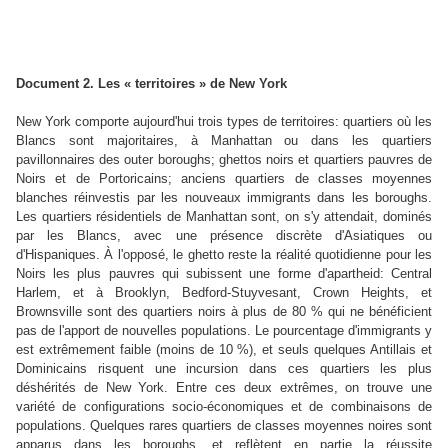
Document 2. Les « territoires » de New York
New York comporte aujourd'hui trois types de territoires: quartiers où les
Blancs sont majoritaires, à Manhattan ou dans les quartiers
pavillonnaires des outer boroughs; ghettos noirs et quartiers pauvres de
Noirs et de Portoricains; anciens quartiers de classes moyennes
blanches réinvestis par les nouveaux immigrants dans les boroughs.
Les quartiers résidentiels de Manhattan sont, on s'y attendait, dominés
par les Blancs, avec une présence discrète d'Asiatiques ou
d'Hispaniques. À l'opposé, le ghetto reste la réalité quotidienne pour les
Noirs les plus pauvres qui subissent une forme d'apartheid: Central
Harlem, et à Brooklyn, Bedford-Stuyvesant, Crown Heights, et
Brownsville sont des quartiers noirs à plus de 80 % qui ne bénéficient
pas de l'apport de nouvelles populations. Le pourcentage d'immigrants y
est extrêmement faible (moins de 10 %), et seuls quelques Antillais et
Dominicains risquent une incursion dans ces quartiers les plus
déshérités de New York. Entre ces deux extrêmes, on trouve une
variété de configurations socio-économiques et de combinaisons de
populations. Quelques rares quartiers de classes moyennes noires sont
apparus dans les boroughs, et reflètent en partie la réussite