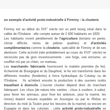
un exemple d'activité proto-industrielle à Firminy : la clouterie
Firminy est au début du XIX° siècle est un petit bourg situé dans la
vallée de l'Ondaine : elle compte autour de 2 600 habitants en 1820.
Les habitants vivent péniblement de
l'agriculture
(terrains en pente,
climat difficile, terres de piètres qualités) et
d'activités
complémentaires
comme la
clouterie
, spécialité de Firminy et de ses
alentours. Cette activité (née probablement au cours du XVII° siècle) ne
nécessite pas de gros investissements : une forge, une enclume, un
soufflet mû par un chien, un marteau.
Les
marchands- fabricants
fournissent la matière première (le fer).
Acheminé de Bourgogne et du Dauphiné, le fer est transformé dans les
différents moulins (fenderies) à force hydraulique du Cotatay ou de
l'Ondaine. Ils achètent ensuite la production à des ouvriers isolés
travaillant à domicile
. L'ouvrier cloutier dépend donc du marchant
fabriquant. Les clous (de nature très variées : clous à souliers, à sabot,
pour ferrer les animaux, pour fixer les ardoises, pour la marine, les
mines) étaient ensuite expédiés en Auvergne ou par le Rhône en
direction du midi (à Toulon pour les besoins de la marine) ou encore en
Espagne et dans les colonies ; cette
activité proto-industrielle
se